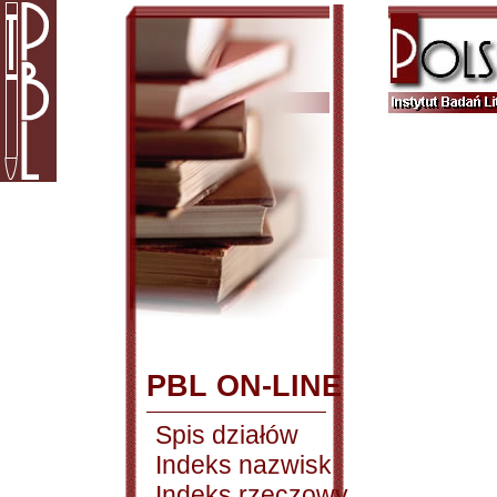
PBL ON-LINE
Spis działów
Indeks nazwisk
Indeks rzeczowy