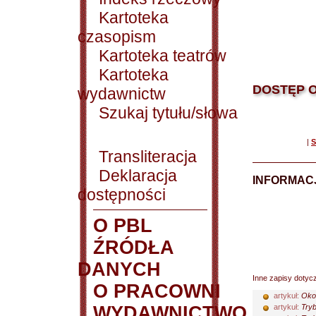
Kartoteka
czasopism
Kartoteka teatrów
Kartoteka
DOSTĘP O
wydawnictw
Szukaj tytułu/słowa
|
S
Transliteracja
Deklaracja
INFORMACJ
dostępności
O PBL
ŹRÓDŁA
DANYCH
Inne zapisy dotyc
O PRACOWNI
artykuł:
Okol
WYDAWNICTWO
artykuł:
Tryb