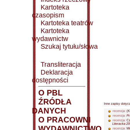
Kartoteka
czasopism
Kartoteka teatrów
Kartoteka
wydawnictw
Szukaj tytułu/słowa
Transliteracja
Deklaracja
dostępności
O PBL
ŹRÓDŁA
Inne zapisy dotyc
DANYCH
recenzja:
(K
recenzja:
Pr
O PRACOWNI
recenzja:
Cz
Literacka 20
WYDAWNICTWO
recenzja:
Mi