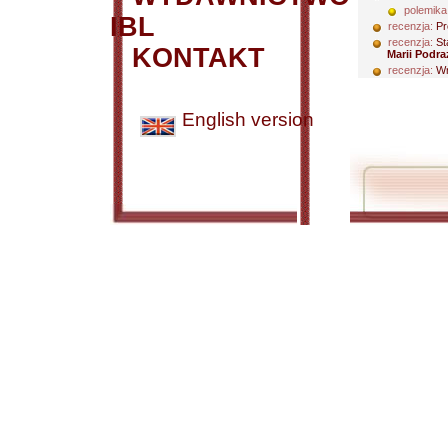
polemika
IBL
recenzja:
Pr
recenzja:
St
KONTAKT
Marii Podr
recenzja:
Wr
English version