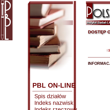
DOSTĘP O
|
S
INFORMACJ
PBL ON-LINE
Spis działów
Indeks nazwisk
Indeks rzeczowy