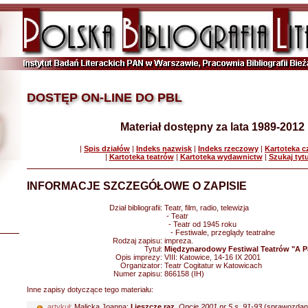
DOSTĘP ON-LINE DO PBL
Materiał dostępny za lata 1989-2012
|
Spis działów
|
Indeks nazwisk
|
Indeks rzeczowy
|
Kartoteka 
|
Kartoteka teatrów
|
Kartoteka wydawnictw
|
Szukaj tyt
INFORMACJE SZCZEGÓŁOWE O ZAPISIE
Dział bibliografii:
Teatr, film, radio, telewizja
- Teatr
- Teatr od 1945 roku
- Festiwale, przeglądy teatralne
Rodzaj zapisu:
impreza.
Tytuł:
Międzynarodowy Festiwal Teatrów "A Pa
Opis imprezy:
VIII: Katowice, 14-16 IX 2001
Organizator:
Teatr Cogitatur w Katowicach
Numer zapisu:
866158 (IH)
Inne zapisy dotyczące tego materiału:
artykuł:
Malicka Joanna:
I jeszcze raz
.
Opcje 2001 nr 5 s. 91-93
(sprawozdani