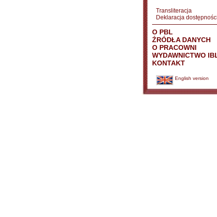
Transliteracja
Deklaracja dostępnośc
O PBL
ŹRÓDŁA DANYCH
O PRACOWNI
WYDAWNICTWO IB
KONTAKT
English version