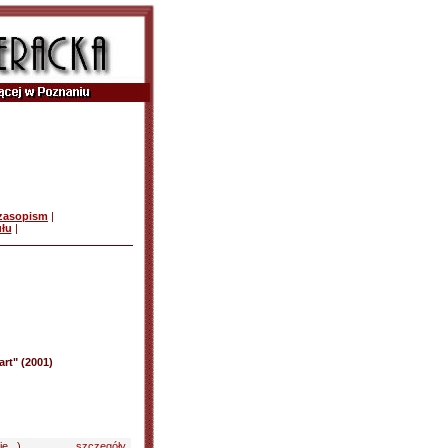
czasopism
|
ułu
|
rt" (2001)
e...)
szczegóły