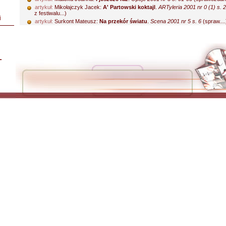
artykuł:
Mikołajczyk Jacek:
A' Partowski koktajl
.
ARTyleria 2001 nr 0 (1) s. 
z festiwalu...)
i
artykuł:
Surkont Mateusz:
Na przekór światu
.
Scena 2001 nr 5 s. 6
(spraw....
L