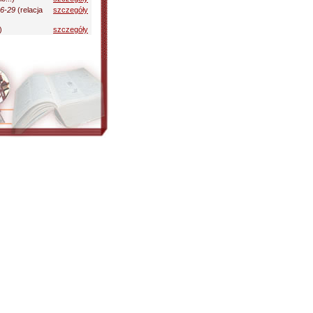
26-29
(relacja
szczegóły
)
szczegóły