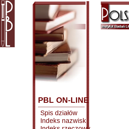
PBL ON-LINE
Spis działów
Indeks nazwisk
Indeks rzeczowy