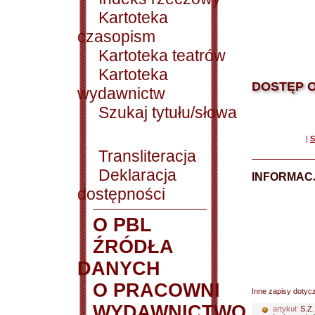
Kartoteka
czasopism
Kartoteka teatrów
Kartoteka
DOSTĘP O
wydawnictw
Szukaj tytułu/słowa
|
S
Transliteracja
Deklaracja
INFORMACJ
dostępności
O PBL
ŹRÓDŁA
DANYCH
O PRACOWNI
Inne zapisy dotyc
WYDAWNICTWO
artykuł:
S.Ż.