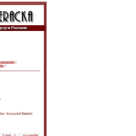
czasopism
|
ułu
|
)
Reż. Krzysztof Babicki
. 1
(not....)
szczegóły