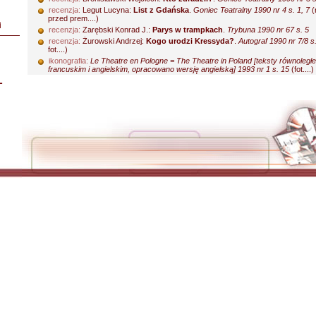
recenzja:
Legut Lucyna:
List z Gdańska
.
Goniec Teatralny 1990 nr 4 s. 1, 7
(
przed prem....)
i
recenzja:
Zarębski Konrad J.:
Parys w trampkach
.
Trybuna 1990 nr 67 s. 5
recenzja:
Żurowski Andrzej:
Kogo urodzi Kressyda?
.
Autograf 1990 nr 7/8 s
fot....)
ikonografia:
Le Theatre en Pologne = The Theatre in Poland [teksty równoległ
francuskim i angielskim, opracowano wersję angielską] 1993 nr 1 s. 15
(fot....)
L