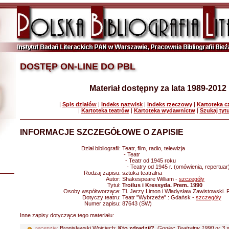
DOSTĘP ON-LINE DO PBL
Materiał dostępny za lata 1989-2012
|
Spis działów
|
Indeks nazwisk
|
Indeks rzeczowy
|
Kartoteka 
|
Kartoteka teatrów
|
Kartoteka wydawnictw
|
Szukaj tyt
INFORMACJE SZCZEGÓŁOWE O ZAPISIE
Dział bibliografii:
Teatr, film, radio, telewizja
- Teatr
- Teatr od 1945 roku
- Teatry od 1945 r. (omówienia, repertuar
Rodzaj zapisu:
sztuka teatralna
Autor:
Shakespeare William -
szczegóły
Tytuł:
Troilus i Kressyda. Prem. 1990
Osoby współtworzące:
Tł. Jerzy Limon i Władysław Zawistowski. 
Dotyczy teatru:
Teatr "Wybrzeże" : Gdańsk -
szczegóły
Numer zapisu:
87643 (SW)
Inne zapisy dotyczące tego materiału:
recenzja:
Bronisławski Wojciech:
Kto zdradził?
.
Goniec Teatralny 1990 nr 3 s