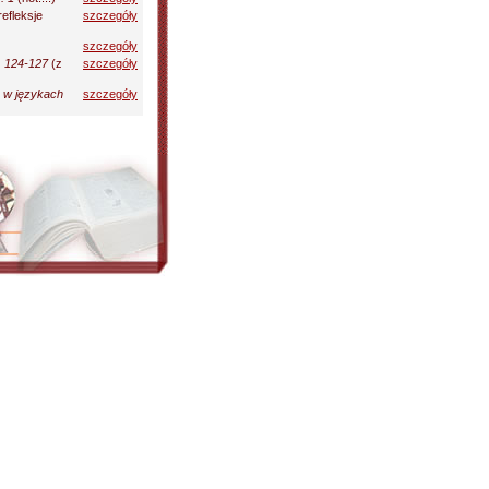
refleksje
szczegóły
szczegóły
. 124-127
(z
szczegóły
e w językach
szczegóły