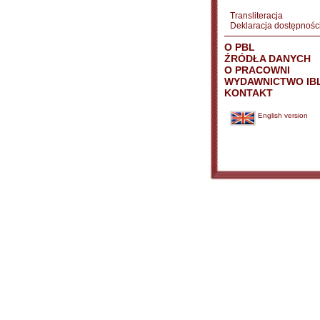
Transliteracja
Deklaracja dostępnośc
O PBL
ŹRÓDŁA DANYCH
O PRACOWNI
WYDAWNICTWO IB
KONTAKT
English version