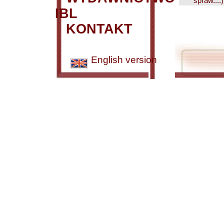
spraw....)
IBL
KONTAKT
English version