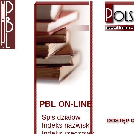
PBL ON-LINE
Spis działów
DOSTĘP O
Indeks nazwisk
Indeks rzeczowy