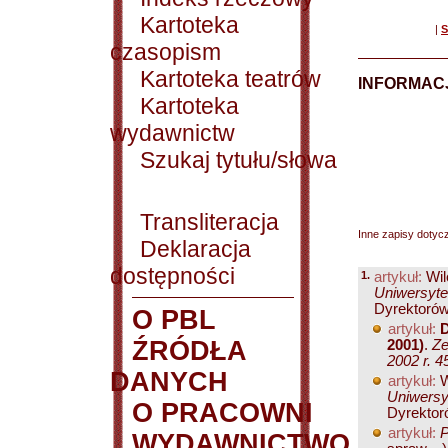
Kartoteka
|
S
czasopism
Kartoteka teatrów
INFORMACJ
Kartoteka
wydawnictw
Szukaj tytułu/słowa
Transliteracja
Inne zapisy dotyc
Deklaracja
dostępności
1.
artykuł:
Wil
Uniwersytec
Dyrektorów
O PBL
artykuł:
D
ŹRÓDŁA
2001)
.
Ze
2002 r. 4
DANYCH
artykuł:
W
Uniwersyt
O PRACOWNI
Dyrektor
artykuł:
P
WYDAWNICTWO