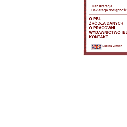
Transliteracja
Deklaracja dostępnośc
O PBL
ŹRÓDŁA DANYCH
O PRACOWNI
WYDAWNICTWO IB
KONTAKT
English version