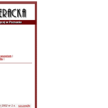
czasopism
|
ułu
|
 2002 nr 1 s.
szczegóły