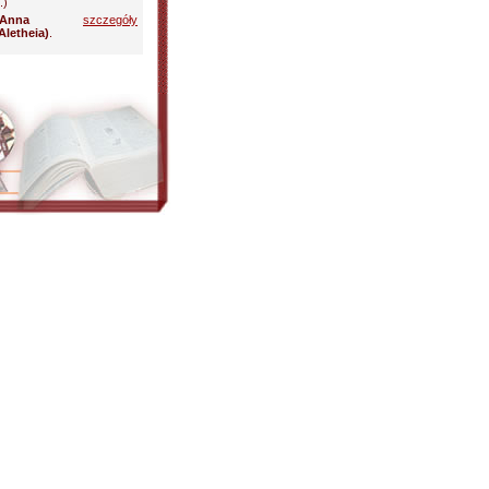
.)
 Anna
szczegóły
letheia)
.