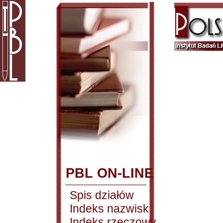
PBL ON-LINE
Spis działów
Indeks nazwisk
Indeks rzeczowy