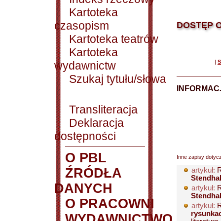
Kartoteka
czasopism
DOSTĘP O
Kartoteka teatrów
Kartoteka
|
S
wydawnictw
Szukaj tytułu/słowa
INFORMACJ
Transliteracja
Deklaracja
dostępności
O PBL
Inne zapisy dotyc
ŹRÓDŁA
artykuł:
R
Stendhal
DANYCH
artykuł:
R
Stendhal
O PRACOWNI
artykuł:
R
rysunka
WYDAWNICTWO