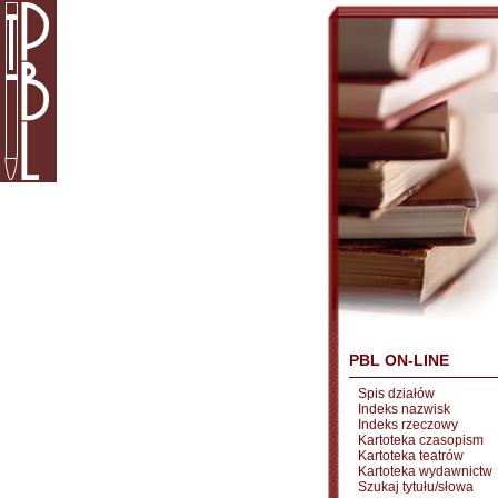
PBL ON-LINE
Spis działów
Indeks nazwisk
Indeks rzeczowy
Kartoteka czasopism
Kartoteka teatrów
Kartoteka wydawnictw
Szukaj tytułu/słowa