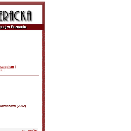
czasopism
|
ułu
|
owiczowi (2002)
szczegóły