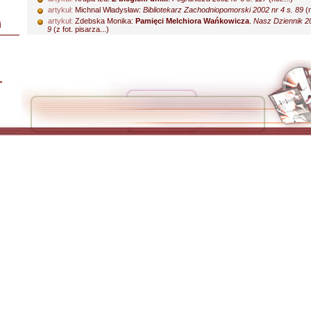
artykuł:
Michnal Władysław:
Bibliotekarz Zachodniopomorski 2002 nr 4 s. 89
(n
artykuł:
Zdebska Monika:
Pamięci Melchiora Wańkowicza
.
Nasz Dziennik 20
i
9
(z fot. pisarza...)
L