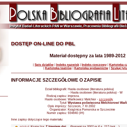
DOSTĘP ON-LINE DO PBL
Materiał dostępny za lata 1989-2012
|
Spis działów
|
Indeks nazwisk
|
Indeks rzeczowy
|
Kartoteka 
|
Kartoteka teatrów
|
Kartoteka wydawnictw
|
Szukaj tyt
INFORMACJE SZCZEGÓŁOWE O ZAPISIE
Dział bibliografii:
Hasła osobowe (literatura polska)
- Hasła osobowe (literatura polska) - W
Rodzaj zapisu:
impreza.
Hasło osobowe:
Wańkowicz Melchior -
szczegóły
Tytuł:
Wystawa poświęcona Melchiorowi Wańk
Opis imprezy:
Szczecin, 7 XI 2002
Organizator:
Książnica Pomorska w Szczecinie
Numer zapisu:
934840 (IH)
Inne zapisy dotyczące tego materiału:
artykuł:
Krupa Iza:
Z biegiem dni...
.
Pogranicza 2002 nr 6 s. 117
(not....)