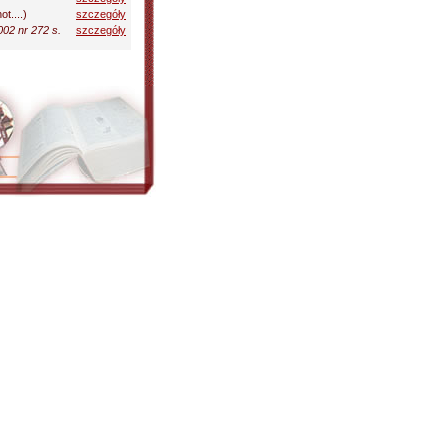
ot....)
szczegóły
02 nr 272 s.
szczegóły