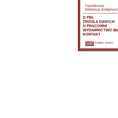
Transliteracja
Deklaracja dostępnośc
O PBL
ŹRÓDŁA DANYCH
O PRACOWNI
WYDAWNICTWO IB
KONTAKT
English version