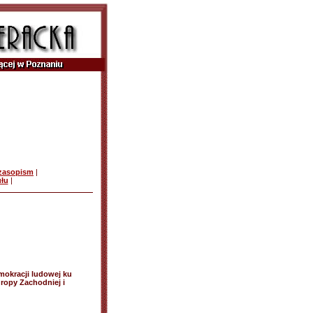
czasopism
|
ułu
|
emokracji ludowej ku
ropy Zachodniej i