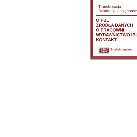
Transliteracja
Deklaracja dostępnośc
O PBL
ŹRÓDŁA DANYCH
O PRACOWNI
WYDAWNICTWO IB
KONTAKT
English version