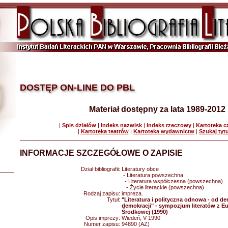
DOSTĘP ON-LINE DO PBL
Materiał dostępny za lata 1989-2012
|
Spis działów
|
Indeks nazwisk
|
Indeks rzeczowy
|
Kartoteka 
|
Kartoteka teatrów
|
Kartoteka wydawnictw
|
Szukaj tyt
INFORMACJE SZCZEGÓŁOWE O ZAPISIE
Dział bibliografii:
Literatury obce
- Literatura powszechna
- Literatura współczesna (powszechna)
- Życie literackie (powszechna)
Rodzaj zapisu:
impreza.
Tytuł:
"Literatura i polityczna odnowa - od d
demokracji" - sympozjum literatów z Eu
Środkowej (1990)
Opis imprezy:
Wiedeń, V 1990
Numer zapisu:
94890 (AZ)