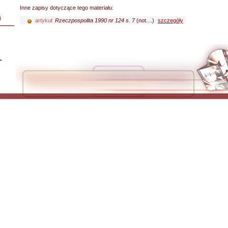
Inne zapisy dotyczące tego materiału:
i
artykuł:
Rzeczpospolita 1990 nr 124 s. 7
(not....)
szczegóły
L