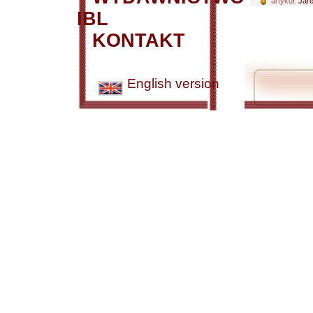
artykuł:
Jare
IBL
KONTAKT
English version