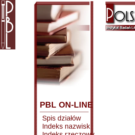
PBL ON-LINE
Spis działów
Indeks nazwisk
Indeks rzeczowy