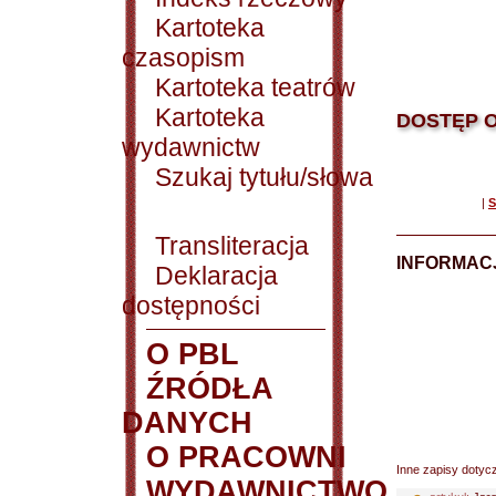
Kartoteka
czasopism
Kartoteka teatrów
Kartoteka
DOSTĘP O
wydawnictw
Szukaj tytułu/słowa
|
S
Transliteracja
INFORMACJ
Deklaracja
dostępności
O PBL
ŹRÓDŁA
DANYCH
O PRACOWNI
Inne zapisy dotyc
WYDAWNICTWO