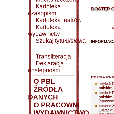
Kartoteka
DOSTĘP O
czasopism
Kartoteka teatrów
Kartoteka
|
S
wydawnictw
Szukaj tytułu/słowa
INFORMACJ
Transliteracja
Deklaracja
dostępności
Inne zapisy dotyc
O PBL
artykuł:
P
ŹRÓDŁA
polskim
artykuł:
P
DANYCH
polskim
(sprawozd
O PRACOWNI
artykuł:
Ż
Literacki
WYDAWNICTWO