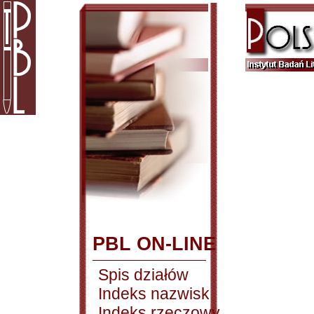
PBL ON-LINE
Spis działów
Indeks nazwisk
Indeks rzeczowy