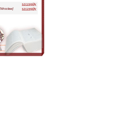
szczegóły
[Wrocław]
szczegóły