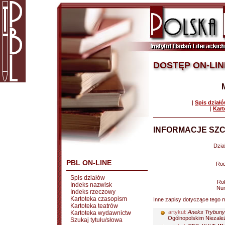
DOSTĘP ON-LIN
|
Spis dział
|
Kart
INFORMACJE SZC
Dział
PBL ON-LINE
Rod
Spis działów
Rok
Indeks nazwisk
Nu
Indeks rzeczowy
Kartoteka czasopism
Inne zapisy dotyczące tego m
Kartoteka teatrów
artykuł:
Aneks Trybuny 
Kartoteka wydawnictw
Ogólnopolskim Niezależ
Szukaj tytułu/słowa