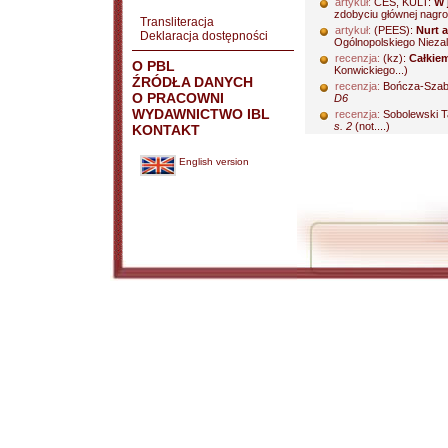
artykuł:
CES, KULT:
W 
zdobyciu głównej nagro
Transliteracja
artykuł:
(PEES):
Nurt 
Deklaracja dostępności
Ogólnopolskiego Nieza
recenzja:
(kz):
Całkie
O PBL
Konwickiego...)
ŹRÓDŁA DANYCH
recenzja:
Bończa-Szab
O PRACOWNI
D6
WYDAWNICTWO IBL
recenzja:
Sobolewski 
s. 2
(not....)
KONTAKT
English version