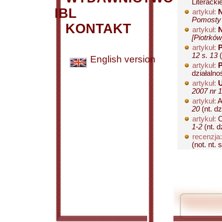
Literacki
IBL
artykuł:
N
Pomosty [
KONTAKT
artykuł:
N
[Piotrków
artykuł:
P
12 s. 13
(
English version
artykuł:
P
działalno
artykuł:
U
2007 nr 1
artykuł:
A
20
(nt. dz
artykuł:
O
1-2
(nt. d
recenzja:
(not. nt. 