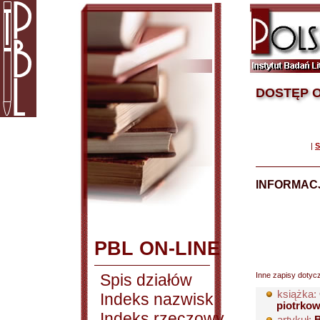
DOSTĘP O
|
S
INFORMACJ
PBL ON-LINE
Spis działów
Inne zapisy dotyc
książka:
Indeks nazwisk
piotrkow
Indeks rzeczowy