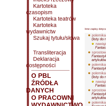
Kartoteka
czasopism
Kartoteka teatrów
Kartoteka
Inne zapisy dotyc
wydawnictw
polemika
Szukaj tytułu/słowa
(listy do
nawiąz
Fantas
Transliteracja
sprostow
Fantastyk
Deklaracja
artykułów 
dostępności
polemika
Fantastyk
polemika
O PBL
(listy do
ŹRÓDŁA
nawiąz
Fantas
DANYCH
sprostow
Fantastyk
O PRACOWNI
artykułów 
polemika
WYDAWNICTWO