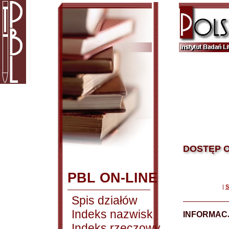
DOSTĘP O
PBL ON-LINE
|
S
Spis działów
Indeks nazwisk
INFORMACJ
Indeks rzeczowy