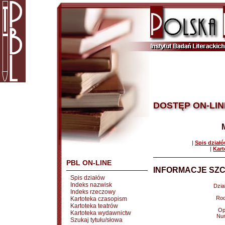
DOSTĘP ON-LIN
|
Spis dział
|
Kart
PBL ON-LINE
INFORMACJE SZC
Spis działów
Indeks nazwisk
Dział
Indeks rzeczowy
Rod
Kartoteka czasopism
Kartoteka teatrów
Op
Kartoteka wydawnictw
Nu
Szukaj tytułu/słowa