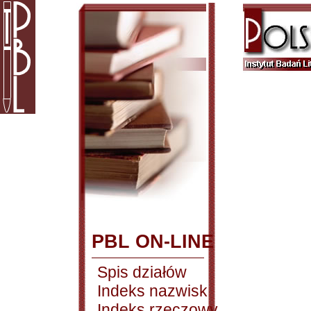
PBL ON-LINE
Spis działów
Indeks nazwisk
Indeks rzeczowy