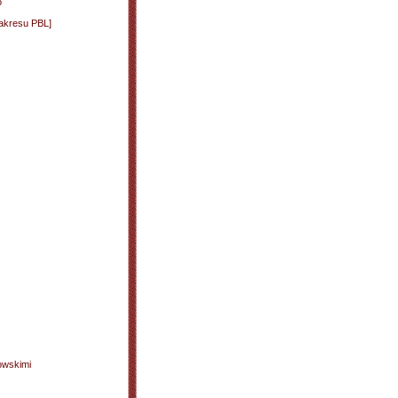
o
zakresu PBL]
owskimi