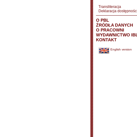
Transliteracja
Deklaracja dostępnośc
O PBL
ŹRÓDŁA DANYCH
O PRACOWNI
WYDAWNICTWO IB
KONTAKT
English version