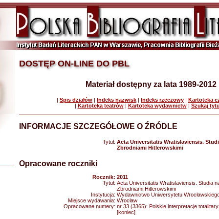
DOSTĘP ON-LINE DO PBL
Materiał dostępny za lata 1989-2012
|
Spis działów
|
Indeks nazwisk
|
Indeks rzeczowy
|
Kartoteka 
|
Kartoteka teatrów
|
Kartoteka wydawnictw
|
Szukaj tyt
INFORMACJE SZCZEGÓŁOWE O ŹRÓDLE
Tytuł:
Acta Universitatis Wratislaviensis. Stu
Zbrodniami Hitlerowskimi
Opracowane roczniki
Rocznik:
2011
Tytuł:
Acta Universitatis Wratislaviensis. Studia
Zbrodniami Hitlerowskimi
Instytucja:
Wydawnictwo Uniwersytetu Wrocławskieg
Miejsce wydawania:
Wrocław
Opracowane numery:
nr 33 (3365): Polskie interpretacje totalita
[koniec]