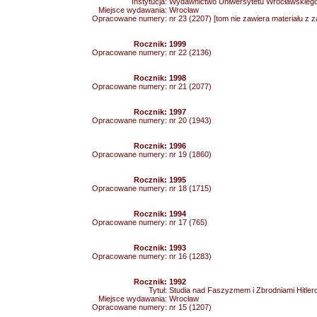
Instytucja:
Wydawnictwo Uniwersytetu Wrocławskieg
Miejsce wydawania:
Wrocław
Opracowane numery:
nr 23 (2207) [tom nie zawiera materiału z 
Rocznik:
1999
Opracowane numery:
nr 22 (2136)
Rocznik:
1998
Opracowane numery:
nr 21 (2077)
Rocznik:
1997
Opracowane numery:
nr 20 (1943)
Rocznik:
1996
Opracowane numery:
nr 19 (1860)
Rocznik:
1995
Opracowane numery:
nr 18 (1715)
Rocznik:
1994
Opracowane numery:
nr 17 (765)
Rocznik:
1993
Opracowane numery:
nr 16 (1283)
Rocznik:
1992
Tytuł:
Studia nad Faszyzmem i Zbrodniami Hitler
Miejsce wydawania:
Wrocław
Opracowane numery:
nr 15 (1207)