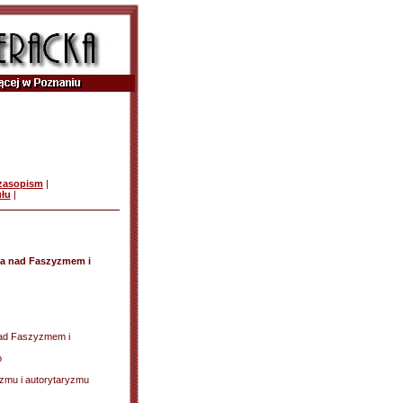
czasopism
|
ułu
|
dia nad Faszyzmem i
 nad Faszyzmem i
o
ryzmu i autorytaryzmu