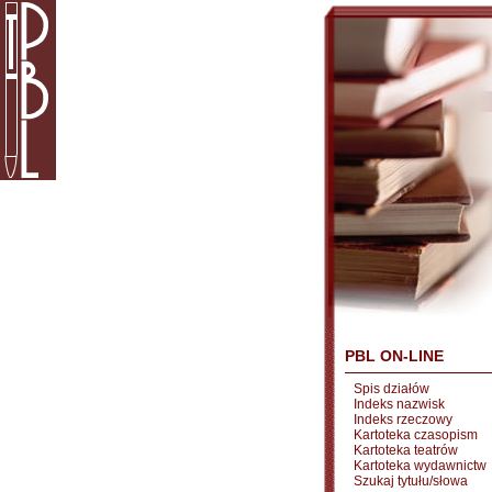
PBL ON-LINE
Spis działów
Indeks nazwisk
Indeks rzeczowy
Kartoteka czasopism
Kartoteka teatrów
Kartoteka wydawnictw
Szukaj tytułu/słowa