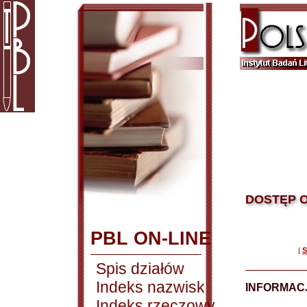
DOSTĘP O
PBL ON-LINE
|
S
Spis działów
Indeks nazwisk
INFORMAC
Indeks rzeczowy