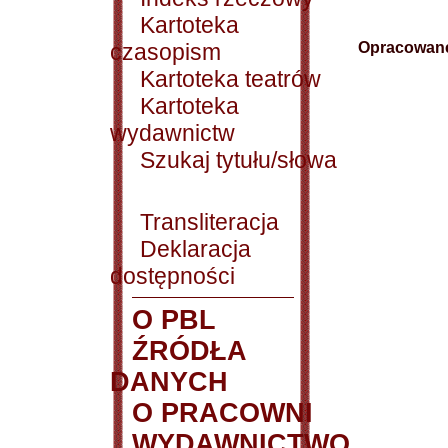
Kartoteka
czasopism
Opracowane
Kartoteka teatrów
Kartoteka
wydawnictw
Szukaj tytułu/słowa
Transliteracja
Deklaracja
dostępności
O PBL
ŹRÓDŁA
DANYCH
O PRACOWNI
WYDAWNICTWO