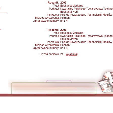
Rocznik:
2002
Tytuł:
Edukacja Medialna
Podtytuł:
Kwartalnik Polskiego Towarzystwa Technolo
i
Edukacyjnych
Instytucja:
Polskie Towarzystwo Technologii i Medió
Miejsce wydawania:
Poznań
Opracowane numery:
nr 1-4
L
Rocznik:
2001
Tytuł:
Edukacja Medialna
Podtytuł:
Kwartalnik Polskiego Towarzystwa Technolo
Edukacyjnych
Instytucja:
Polskie Towarzystwo Technologii i Medió
Miejsce wydawania:
Poznań
Opracowane numery:
nr 1-4
Liczba zapisów:
24 -
wyszukaj