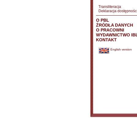
Transliteracja
Deklaracja dostępnośc
O PBL
ŹRÓDŁA DANYCH
O PRACOWNI
WYDAWNICTWO IB
KONTAKT
English version