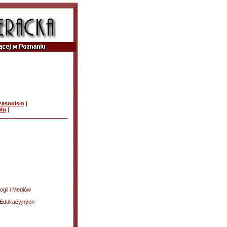
czasopism
|
ułu
|
gii i Mediów
w Edukacyjnych