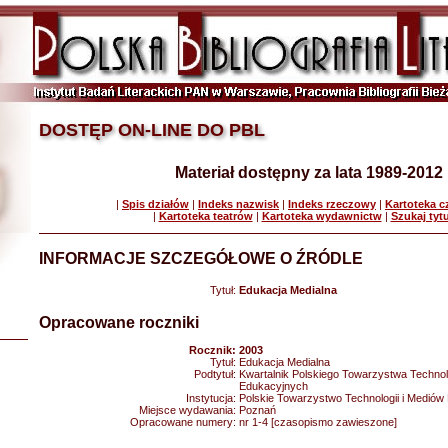
DOSTĘP ON-LINE DO PBL
Materiał dostępny za lata 1989-2012
|
Spis działów
|
Indeks nazwisk
|
Indeks rzeczowy
|
Kartoteka 
|
Kartoteka teatrów
|
Kartoteka wydawnictw
|
Szukaj tyt
INFORMACJE SZCZEGÓŁOWE O ŹRÓDLE
Tytuł:
Edukacja Medialna
Opracowane roczniki
Rocznik:
2003
Tytuł:
Edukacja Medialna
Podtytuł:
Kwartalnik Polskiego Towarzystwa Technolo
Edukacyjnych
Instytucja:
Polskie Towarzystwo Technologii i Medió
Miejsce wydawania:
Poznań
Opracowane numery:
nr 1-4 [czasopismo zawieszone]