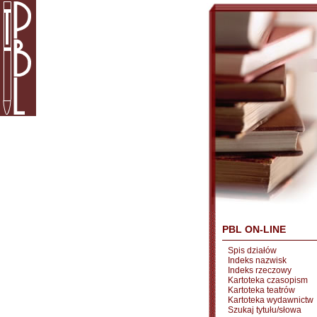
PBL ON-LINE
Spis działów
Indeks nazwisk
Indeks rzeczowy
Kartoteka czasopism
Kartoteka teatrów
Kartoteka wydawnictw
Szukaj tytułu/słowa