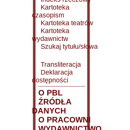
Kartoteka
czasopism
Kartoteka teatrów
Kartoteka
wydawnictw
Szukaj tytułu/słowa
Transliteracja
Deklaracja
dostępności
O PBL
ŹRÓDŁA
DANYCH
O PRACOWNI
WYDAWNICTWO