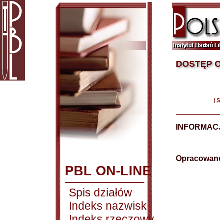
DOSTĘP O
|
S
INFORMAC
Opracowane
PBL ON-LINE
Spis działów
Indeks nazwisk
Indeks rzeczowy