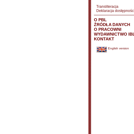
Transliteracja
Deklaracja dostępnośc
O PBL
ŹRÓDŁA DANYCH
O PRACOWNI
WYDAWNICTWO IB
KONTAKT
English version