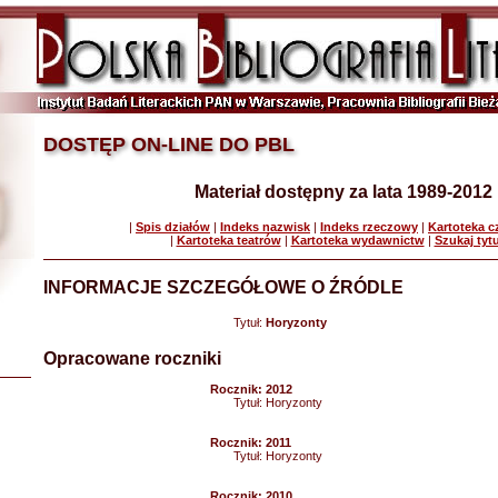
DOSTĘP ON-LINE DO PBL
Materiał dostępny za lata 1989-2012
|
Spis działów
|
Indeks nazwisk
|
Indeks rzeczowy
|
Kartoteka 
|
Kartoteka teatrów
|
Kartoteka wydawnictw
|
Szukaj tyt
INFORMACJE SZCZEGÓŁOWE O ŹRÓDLE
Tytuł:
Horyzonty
Opracowane roczniki
Rocznik:
2012
Tytuł:
Horyzonty
Rocznik:
2011
Tytuł:
Horyzonty
Rocznik:
2010