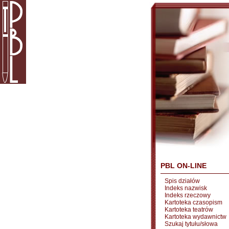
PBL ON-LINE
Spis działów
Indeks nazwisk
Indeks rzeczowy
Kartoteka czasopism
Kartoteka teatrów
Kartoteka wydawnictw
Szukaj tytułu/słowa