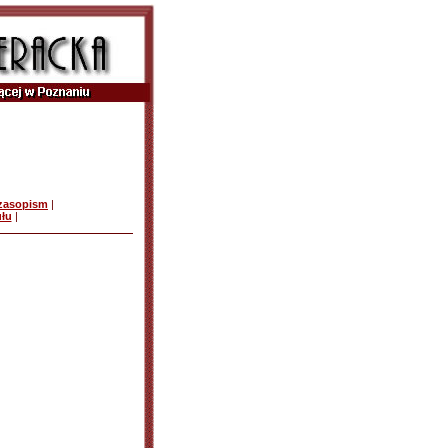
czasopism
|
ułu
|