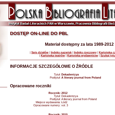
DOSTĘP ON-LINE DO PBL
Materiał dostępny za lata 1989-2012
|
Spis działów
|
Indeks nazwisk
|
Indeks rzeczowy
|
Kartoteka 
|
Kartoteka teatrów
|
Kartoteka wydawnictw
|
Szukaj tyt
INFORMACJE SZCZEGÓŁOWE O ŹRÓDLE
Tytuł:
Dekadentzya
Podtytuł:
A literary journal from Poland
Opracowane roczniki
Rocznik:
2012
Tytuł:
Dekadentzya
Podtytuł:
A literary journal from Poland
Miejsce wydawania:
Łódź
Opracowane numery:
vol. 3
Rocznik:
2010