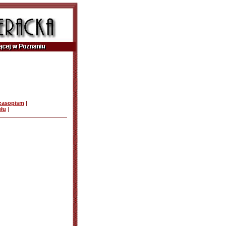
czasopism
|
ułu
|