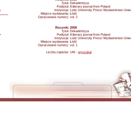
Tytuł:
Dekadentzya
Podtytuł:
A literary journal from Poland
Instytucja:
Lodz University Press/ Wydawnictwo Uniw
i
Miejsce wydawania:
Łódź
Opracowane numery:
vol. 2
Rocznik:
2009
Tytuł:
Dekadentzya
L
Podtytuł:
A literary journal from Poland
Instytucja:
Lodz University Press/ Wydawnictwo Uniw
Miejsce wydawania:
Łódź
Opracowane numery:
vol. 1
Liczba zapisów:
146 -
wyszukaj