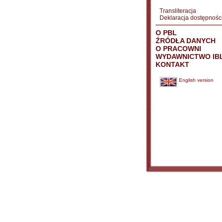
Transliteracja
Deklaracja dostępnośc
O PBL
ŹRÓDŁA DANYCH
O PRACOWNI
WYDAWNICTWO IB
KONTAKT
English version