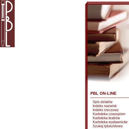
PBL ON-LINE
Spis działów
Indeks nazwisk
Indeks rzeczowy
Kartoteka czasopism
Kartoteka teatrów
Kartoteka wydawnictw
Szukaj tytułu/słowa