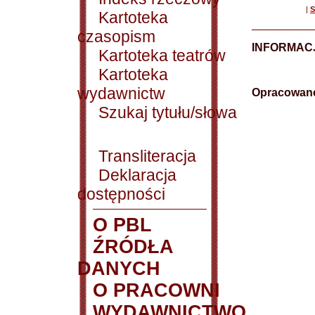
|
S
Kartoteka
czasopism
INFORMAC
Kartoteka teatrów
Kartoteka
wydawnictw
Opracowane
Szukaj tytułu/słowa
Transliteracja
Deklaracja
dostępności
O PBL
ŹRÓDŁA
DANYCH
O PRACOWNI
WYDAWNICTWO