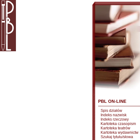
PBL ON-LINE
Spis działów
Indeks nazwisk
Indeks rzeczowy
Kartoteka czasopism
Kartoteka teatrów
Kartoteka wydawnictw
Szukaj tytułu/słowa