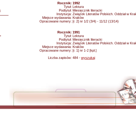
Rocznik:
1992
Tytuł:
Lektura
Podtytuł:
Miesięcznik literacki
i
Instytucja:
Związek Literatów Polskich. Oddział w Kra
Miejsce wydawania:
Kraków
Opracowane numery:
[r. 2] nr 1/2 (3/4) - 11/12 (13/14)
Rocznik:
1991
L
Tytuł:
Lektura
Podtytuł:
Miesięcznik literacki
Instytucja:
Związek Literatów Polskich. Oddział w Kra
Miejsce wydawania:
Kraków
Opracowane numery:
[r. 1] nr 1-2 [kpl.]
Liczba zapisów:
484 -
wyszukaj