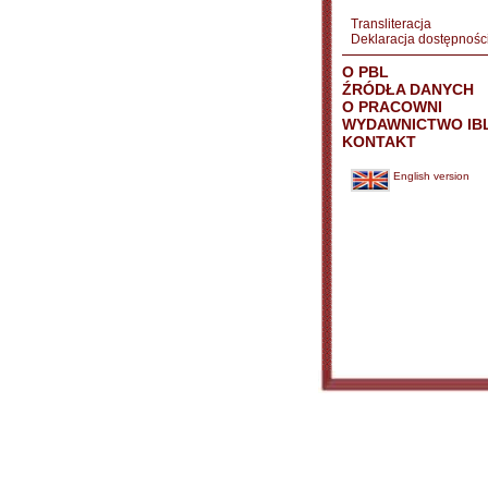
Transliteracja
Deklaracja dostępnośc
O PBL
ŹRÓDŁA DANYCH
O PRACOWNI
WYDAWNICTWO IB
KONTAKT
English version