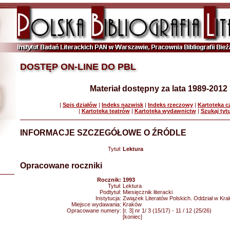
DOSTĘP ON-LINE DO PBL
Materiał dostępny za lata 1989-2012
|
Spis działów
|
Indeks nazwisk
|
Indeks rzeczowy
|
Kartoteka 
|
Kartoteka teatrów
|
Kartoteka wydawnictw
|
Szukaj tyt
INFORMACJE SZCZEGÓŁOWE O ŹRÓDLE
Tytuł:
Lektura
Opracowane roczniki
Rocznik:
1993
Tytuł:
Lektura
Podtytuł:
Miesięcznik literacki
Instytucja:
Związek Literatów Polskich. Oddział w Kra
Miejsce wydawania:
Kraków
Opracowane numery:
[r. 3] nr 1/ 3 (15/17) - 11 / 12 (25/26)
[koniec]