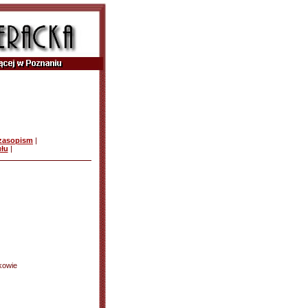
czasopism
|
ułu
|
kowie