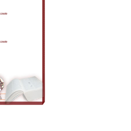
kowie
kowie