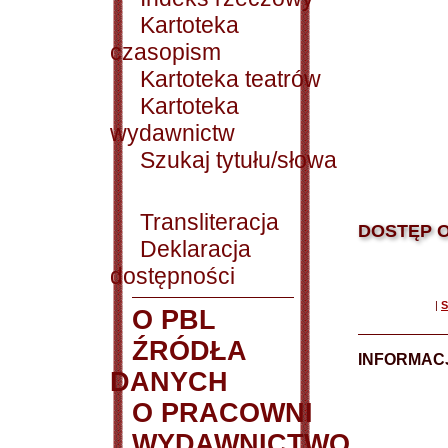
Kartoteka
czasopism
Kartoteka teatrów
Kartoteka
wydawnictw
Szukaj tytułu/słowa
Transliteracja
DOSTĘP O
Deklaracja
dostępności
|
S
O PBL
ŹRÓDŁA
INFORMAC
DANYCH
O PRACOWNI
WYDAWNICTWO