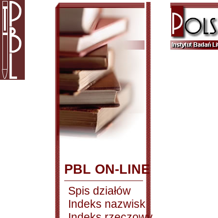
PBL ON-LINE
Spis działów
Indeks nazwisk
Indeks rzeczowy