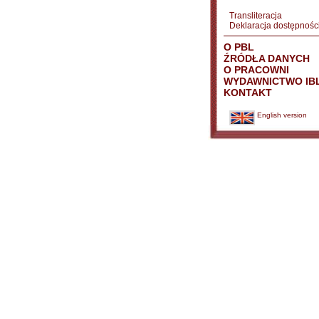
Transliteracja
Deklaracja dostępnośc
O PBL
ŹRÓDŁA DANYCH
O PRACOWNI
WYDAWNICTWO IB
KONTAKT
English version