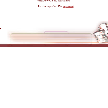
Miejsce wydania:
Warszawa
Liczba zapisów:
15 -
wyszukaj
i
L