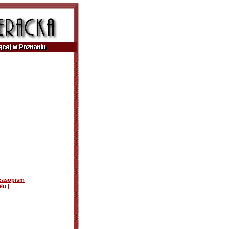
czasopism
|
ułu
|