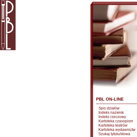
PBL ON-LINE
Spis działów
Indeks nazwisk
Indeks rzeczowy
Kartoteka czasopism
Kartoteka teatrów
Kartoteka wydawnictw
Szukaj tytułu/słowa