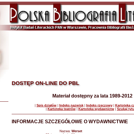
DOSTĘP ON-LINE DO PBL
Materiał dostępny za lata 1989-2012
|
Spis działów
|
Indeks nazwisk
|
Indeks rzeczowy
|
Kartoteka 
|
Kartoteka teatrów
|
Kartoteka wydawnictw
|
Szukaj tyt
INFORMACJE SZCZEGÓŁOWE O WYDAWNICTWIE
Nazwa:
Werset