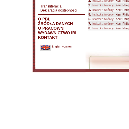
2.
książka twórcy:
Kerr Phili
3.
książka twórcy:
Kerr Phili
Transliteracja
4.
książka twórcy:
Kerr Phili
Deklaracja dostępności
5.
książka twórcy:
Kerr Phili
O PBL
6.
książka twórcy:
Kerr Phili
ŹRÓDŁA DANYCH
7.
książka twórcy:
Kerr Phili
O PRACOWNI
8.
książka twórcy:
Kerr Phili
WYDAWNICTWO IBL
KONTAKT
English version