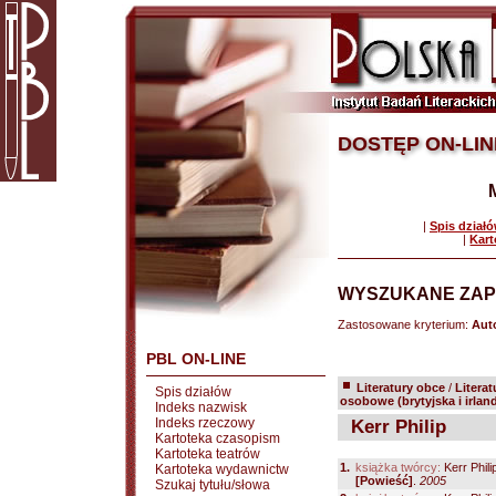
DOSTĘP ON-LIN
|
Spis dział
|
Kart
WYSZUKANE ZAP
Zastosowane kryterium:
Auto
PBL ON-LINE
Literatury obce
/
Literat
Spis działów
osobowe (brytyjska i irlan
Indeks nazwisk
Indeks rzeczowy
Kerr Philip
Kartoteka czasopism
Kartoteka teatrów
1.
książka twórcy:
Kerr Phili
Kartoteka wydawnictw
[Powieść]
.
2005
Szukaj tytułu/słowa