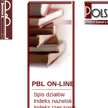
PBL ON-LINE
Spis działów
Indeks nazwisk
Indeks rzeczowy