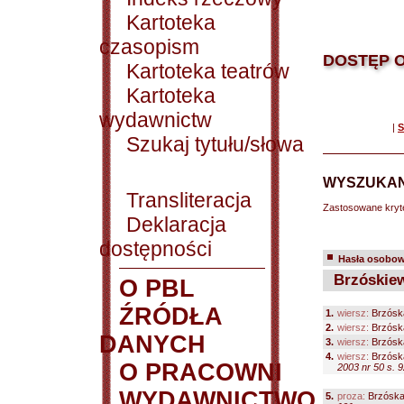
Kartoteka
czasopism
DOSTĘP O
Kartoteka teatrów
Kartoteka
wydawnictw
|
S
Szukaj tytułu/słowa
WYSZUKAN
Transliteracja
Zastosowane kryt
Deklaracja
dostępności
Hasła osobowe
Brzóskiewi
O PBL
ŹRÓDŁA
1.
wiersz:
Brzóska
2.
wiersz:
Brzóska
DANYCH
3.
wiersz:
Brzóska
4.
wiersz:
Brzóska
O PRACOWNI
2003 nr 50 s. 
WYDAWNICTWO
5.
proza:
Brzóska