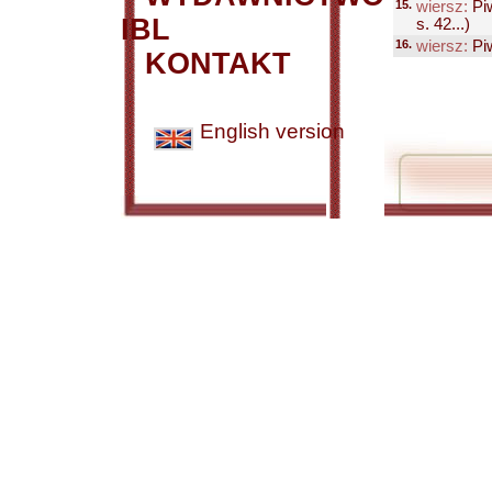
15.
wiersz:
Pi
IBL
s. 42...)
16.
wiersz:
Pi
KONTAKT
English version