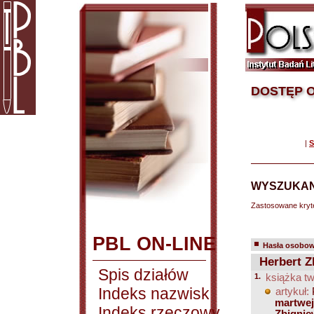
DOSTĘP O
|
S
WYSZUKAN
Zastosowane kryt
PBL ON-LINE
Hasła osobowe
Herbert Zb
Spis działów
1.
książka tw
Indeks nazwisk
artykuł:
martwej
Indeks rzeczowy