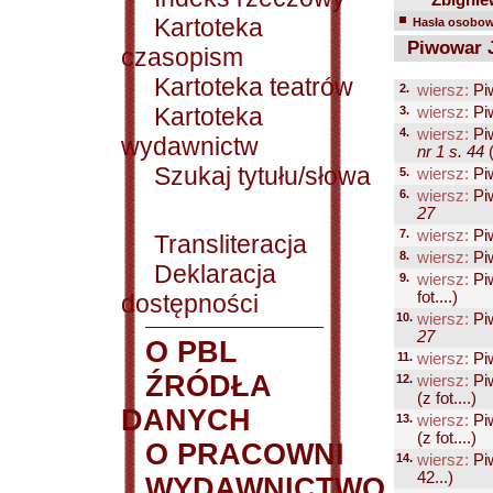
Zbignie
Kartoteka
Hasła osobowe
Piwowar 
czasopism
Kartoteka teatrów
2.
wiersz:
Pi
Kartoteka
3.
wiersz:
Pi
4.
wiersz:
Pi
wydawnictw
nr 1 s. 44
(
Szukaj tytułu/słowa
5.
wiersz:
Pi
6.
wiersz:
Pi
27
7.
wiersz:
Pi
Transliteracja
8.
wiersz:
Pi
Deklaracja
9.
wiersz:
Pi
fot....)
dostępności
10.
wiersz:
Pi
27
O PBL
11.
wiersz:
Pi
ŹRÓDŁA
12.
wiersz:
Pi
(z fot....)
DANYCH
13.
wiersz:
Pi
(z fot....)
O PRACOWNI
14.
wiersz:
Pi
42...)
WYDAWNICTWO