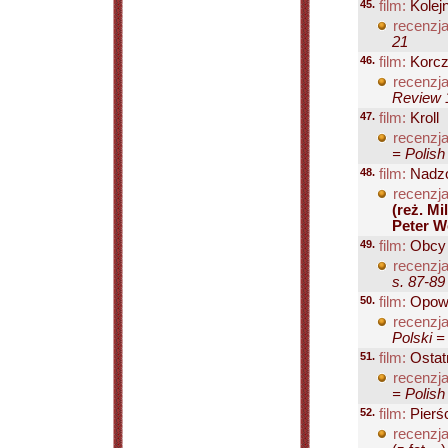
45.
film:
Kolej
recenzja
21
46.
film:
Korc
recenzja
Review 1
47.
film:
Kroll
recenzja
= Polish
48.
film:
Nadz
recenzja
(reż. M
Peter W
49.
film:
Obcy m
recenzja
s. 87-89
50.
film:
Opowi
recenzja
Polski =
51.
film:
Ostat
recenzja
= Polish
52.
film:
Pierśc
recenzja