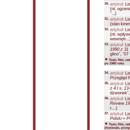
30.
artykuł:
Lis
(nt. ogran
"...)
31.
artykuł:
Lis
(stan kinem
32.
artykuł:
Lis
(nt. wpływ
wewnętr...
33.
artykuł:
Lis
1990 z 31 
glino", "07 
Teatr, film, ra
po 1980 roku
34.
artykuł:
Lis
Przegląd P
35.
artykuł:
Lis
z 4 I s. 13
dzwonek", "
36.
artykuł:
Lis
Review 199
r....)
37.
artykuł:
Lis
Polski = P
Teatr, film, ra
(festiwale, prze