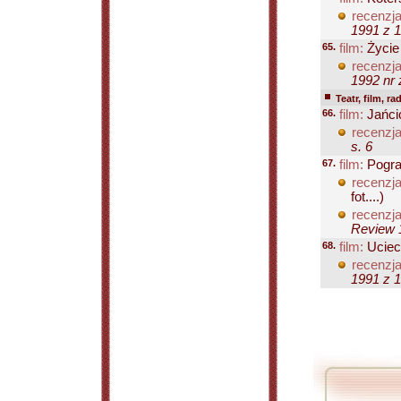
recenzja
1991 z 1
65.
film:
Życie 
recenzja
1992 nr z
Teatr, film, ra
66.
film:
Jańci
recenzja
s. 6
67.
film:
Pogra
recenzja
fot....)
recenzja
Review 1
68.
film:
Uciec
recenzja
1991 z 1