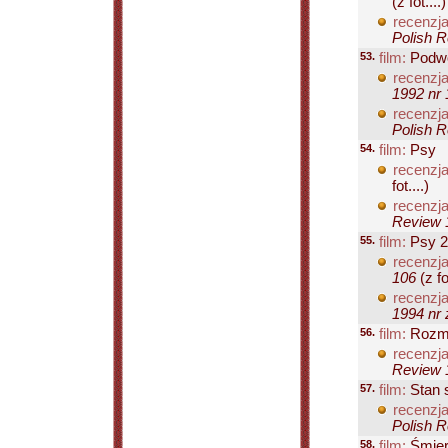
(z fot....)
recenzja
Polish R
53.
film:
Podwó
recenzja
1992 nr 
recenzja
Polish R
54.
film:
Psy
recenzja
fot....)
recenzja
Review 1
55.
film:
Psy 2
recenzja
106
(z fot
recenzja
1994 nr 
56.
film:
Rozmo
recenzja
Review 1
57.
film:
Stan 
recenzja
Polish R
58.
film:
Śmier