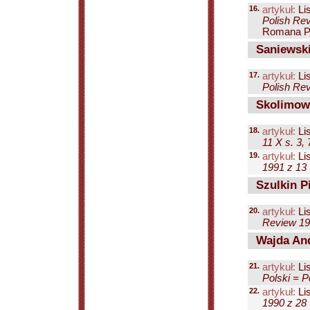
16.
artykuł:
Lis
Polish Rev
Romana Po
Saniewski
17.
artykuł:
Lis
Polish Rev
Skolimows
18.
artykuł:
Lis
11 X s. 3, 
19.
artykuł:
Lis
1991 z 13 
Szulkin Pi
20.
artykuł:
Lis
Review 199
Wajda And
21.
artykuł:
Lis
Polski = P
22.
artykuł:
Lis
1990 z 28 