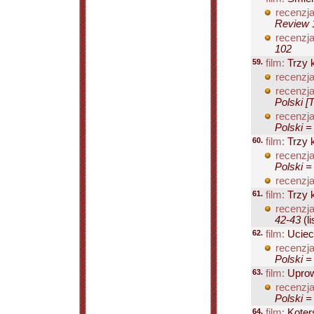
recenzja
Review 1
recenzja
102
59.
film:
Trzy k
recenzja
recenzja
Polski [
recenzja
Polski =
60.
film:
Trzy 
recenzja
Polski =
recenzja
61.
film:
Trzy k
recenzja
42-43
(li
62.
film:
Uciec
recenzja
Polski =
63.
film:
Uprow
recenzja
Polski =
64.
film:
Koter