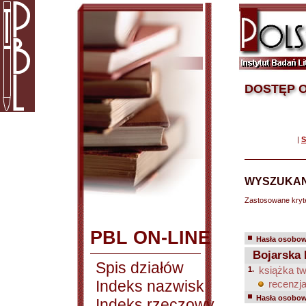
DOSTĘP O
|
S
WYSZUKAN
Zastosowane kryt
PBL ON-LINE
Hasła osobowe
Bojarska 
Spis działów
1.
książka tw
Indeks nazwisk
recenzja
Hasła osobowe
Indeks rzeczowy