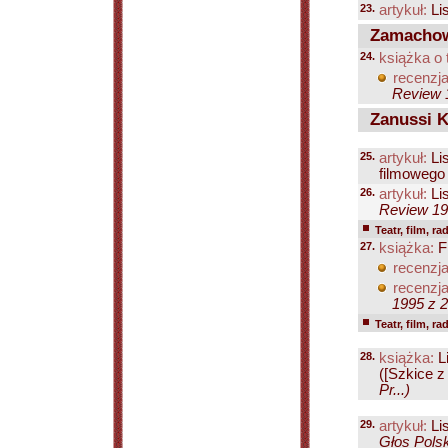
23.
artykuł:
Lis
Zamachows
24.
książka o 
recenzja
Review 1
Zanussi K
25.
artykuł:
Lis
filmowego 
26.
artykuł:
Lis
Review 199
Teatr, film, ra
27.
książka:
Fi
recenzja
recenzja
1995 z 23
Teatr, film, ra
28.
książka:
Li
([Szkice z
Pr...)
29.
artykuł:
Lis
Głos Polsk