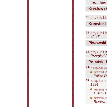
(rec. filmu
Kieślowsk
11.
artykuł:
Lis
Konwicki 
12.
artykuł:
Lis
42-47
Piwowski 
13.
artykuł:
Lis
Przegląd P
Polański 
14.
książka tw
recenzja
Polish R
15.
książka o 
1994
recenzja
s. 109-1
recenzja
Review 1