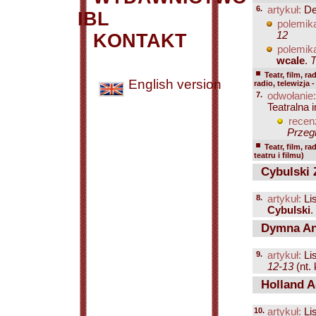
6.
artykuł:
De
IBL
polemik
12
KONTAKT
polemik
wcale
.
T
Teatr, film, ra
English version
radio, telewizja 
7.
odwołanie:
Teatralna i
recen
Przegl
Teatr, film, ra
teatru i filmu)
Cybulski 
8.
artykuł:
Lis
Cybulski
.
Dymna An
9.
artykuł:
Lis
12-13
(nt. 
Holland A
10.
artykuł:
Lis