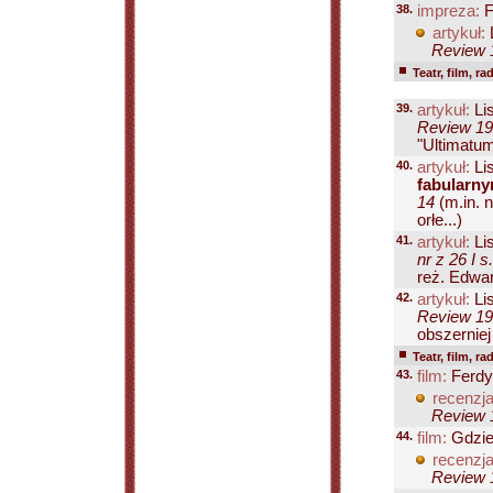
38.
impreza:
F
artykuł:
L
Review 1
Teatr, film, ra
39.
artykuł:
Lis
Review 199
"Ultimatum
40.
artykuł:
Lis
fabularn
14
(m.in. n
orłe...)
41.
artykuł:
Lis
nr z 26 I s
reż. Edwar
42.
artykuł:
Lis
Review 199
obszerniej
Teatr, film, ra
43.
film:
Ferdy
recenzja
Review 1
44.
film:
Gdzieś
recenzja
Review 1