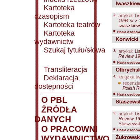
Iwaszkiew
Kartoteka
czasopism
2.
artykuł:
Lis
1994 nr z 1
Kartoteka teatrów
Iwaszkiewi
Kartoteka
Hasła osobowe
Konwicki 
wydawnictw
Szukaj tytułu/słowa
3.
artykuł:
Lis
Review 199
Hasła osobowe
Transliteracja
Olbrychsk
Deklaracja
4.
książka tw
recenzja
dostępności
Polish R
Hasła osobowe
O PBL
Staszewsk
ŹRÓDŁA
5.
artykuł:
Lis
DANYCH
Review 199
Staszewski
O PRACOWNI
Hasła osobowe
WYDAWNICTWO
Żukrowski