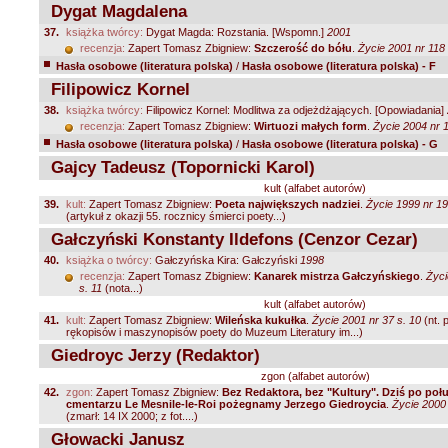
Dygat Magdalena
37.
książka twórcy:
Dygat Magda: Rozstania. [Wspomn.]
2001
recenzja:
Zapert Tomasz Zbigniew:
Szczerość do bółu
.
Życie 2001 nr 118 
Hasła osobowe (literatura polska)
/
Hasła osobowe (literatura polska) - F
Filipowicz Kornel
38.
książka twórcy:
Filipowicz Kornel: Modlitwa za odjeżdżających. [Opowiadania]
recenzja:
Zapert Tomasz Zbigniew:
Wirtuozi małych form
.
Życie 2004 nr 1
Hasła osobowe (literatura polska)
/
Hasła osobowe (literatura polska) - G
Gajcy Tadeusz (Topornicki Karol)
kult (alfabet autorów)
39.
kult:
Zapert Tomasz Zbigniew:
Poeta największych nadziei
.
Życie 1999 nr 19
(artykuł z okazji 55. rocznicy śmierci poety...)
Gałczyński Konstanty Ildefons (Cenzor Cezar)
40.
książka o twórcy:
Gałczyńska Kira: Gałczyński
1998
recenzja:
Zapert Tomasz Zbigniew:
Kanarek mistrza Gałczyńskiego
.
Życi
s. 11
(nota...)
kult (alfabet autorów)
41.
kult:
Zapert Tomasz Zbigniew:
Wileńska kukułka
.
Życie 2001 nr 37 s. 10
(nt. 
rękopisów i maszynopisów poety do Muzeum Literatury im...)
Giedroyc Jerzy (Redaktor)
zgon (alfabet autorów)
42.
zgon:
Zapert Tomasz Zbigniew:
Bez Redaktora, bez "Kultury". Dziś po poł
cmentarzu Le Mesnile-le-Roi pożegnamy Jerzego Giedroycia
.
Życie 2000 
(zmarł: 14 IX 2000; z fot....)
Głowacki Janusz