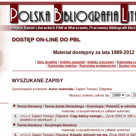
DOSTĘP ON-LINE DO PBL
Materiał dostępny za lata 1989-2012
|
Spis działów
|
Indeks nazwisk
|
Indeks rzeczowy
|
Kartoteka 
|
Kartoteka teatrów
|
Kartoteka wydawnictw
|
Szukaj tyt
WYSZUKANE ZAPISY
Zastosowane kryterium:
Autor materiału:
Zapert Tomasz Zbigniew
Możesz zmienić zakres lat:
do
Teoria literatury
/
Teoria dzieła literackiego
/
Genologia
/
Powieść w odcink
materiały czasopiśmiennicze (alfabet autorów)
1.
artykuł:
Zapert Tomasz Zbigniew:
Ciąg dalszy nastąpi...
.
Życie 2001 nr 189 s
powieści w odcinkach...)
Teoria literatury
/
Socjologia literatury
materiały czasopiśmiennicze (alfabet autorów)
2.
artykuł:
Zapert Tomasz Zbigniew:
Książki, których nie ma
.
Życie 2001 nr 242