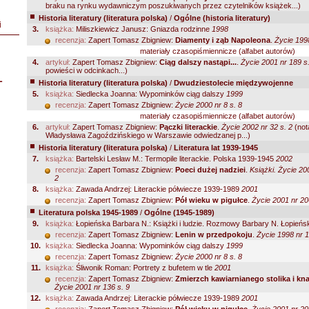
braku na rynku wydawniczym poszukiwanych przez czytelników książek...)
Historia literatury (literatura polska)
/
Ogólne (historia literatury)
i
3.
książka:
Miliszkiewicz Janusz: Gniazda rodzinne
1998
recenzja:
Zapert Tomasz Zbigniew:
Diamenty i ząb Napoleona
.
Życie 1998
materiały czasopiśmiennicze (alfabet autorów)
4.
artykuł:
Zapert Tomasz Zbigniew:
Ciąg dalszy nastąpi...
.
Życie 2001 nr 189 s
powieści w odcinkach...)
L
Historia literatury (literatura polska)
/
Dwudziestolecie międzywojenne
5.
książka:
Siedlecka Joanna: Wypominków ciąg dalszy
1999
recenzja:
Zapert Tomasz Zbigniew:
Życie 2000 nr 8 s. 8
materiały czasopiśmiennicze (alfabet autorów)
6.
artykuł:
Zapert Tomasz Zbigniew:
Pączki literackie
.
Życie 2002 nr 32 s. 2
(nota
Władysława Zagoździńskiego w Warszawie odwiedzanej p...)
Historia literatury (literatura polska)
/
Literatura lat 1939-1945
7.
książka:
Bartelski Lesław M.: Termopile literackie. Polska 1939-1945
2002
recenzja:
Zapert Tomasz Zbigniew:
Poeci dużej nadziei
.
Książki. Życie 20
2
8.
książka:
Zawada Andrzej: Literackie półwiecze 1939-1989
2001
recenzja:
Zapert Tomasz Zbigniew:
Pół wieku w pigułce
.
Życie 2001 nr 20
Literatura polska 1945-1989
/
Ogólne (1945-1989)
9.
książka:
Łopieńska Barbara N.: Książki i ludzie. Rozmowy Barbary N. Łopieńs
recenzja:
Zapert Tomasz Zbigniew:
Lenin w przedpokoju
.
Życie 1998 nr 1
10.
książka:
Siedlecka Joanna: Wypominków ciąg dalszy
1999
recenzja:
Zapert Tomasz Zbigniew:
Życie 2000 nr 8 s. 8
11.
książka:
Śliwonik Roman: Portrety z bufetem w tle
2001
recenzja:
Zapert Tomasz Zbigniew:
Zmierzch kawiarnianego stolika i kn
Życie 2001 nr 136 s. 9
12.
książka:
Zawada Andrzej: Literackie półwiecze 1939-1989
2001