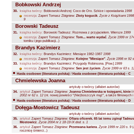
Bobkowski Andrzej
30.
książka twórcy:
Bobkowski Andrzej: Coco de Oro. Szkice i opowiadania
1998
recenzja:
Zapert Tomasz Zbigniew:
Złoty kogucik
.
Życie z Książkami 1998 
9
Borowski Tadeusz
31.
książka twórcy:
Borowski Tadeusz: Rozmowa z przyjacielem. Wiersze
1999
recenzja:
Zapert Tomasz Zbigniew:
Tom... warto wydać
.
Życie 1999 nr 174
tomiku i jego publikacji...)
Brandys Kazimierz
32.
książka twórcy:
Brandys Kazimierz: Miesiące 1982-1987
1998
recenzja:
Zapert Tomasz Zbigniew:
Kolejne "Miesiące"
.
Życie 1998 nr 92 s
33.
książka twórcy:
Brandys Kazimierz: Przygody Robinsona. [Pow.]
1999
recenzja:
Zapert Tomasz Zbigniew:
Sen jest życiem
.
Życie 1999 nr 63 s. 1
Hasła osobowe (literatura polska)
/
Hasła osobowe (literatura polska) - C
Chmielewska Joanna
artykuły o twórcy (alfabet autorów)
34.
artykuł:
Zapert Tomasz Zbigniew:
Joanna Chmielewska w księgarni, kinie i 
2002 nr 62 s. 12
(nt. nowej powieści "(Nie)boszczyk mąż", a także filmowych i t
Hasła osobowe (literatura polska)
/
Hasła osobowe (literatura polska) - D
Dołęga-Mostowicz Tadeusz
artykuły o twórcy (alfabet autorów)
35.
artykuł:
Zapert Tomasz Zbigniew:
Ofiara oficerek. 65 lat temu zginął Tadeu
Mostowicz
.
Życie 2004 nr z 18-19 IX dod. s. 1
36.
artykuł:
Zapert Tomasz Zbigniew:
Przerwana kariera
.
Życie 1999 nr 220 s. 9
(
rocznicę śmierci...)