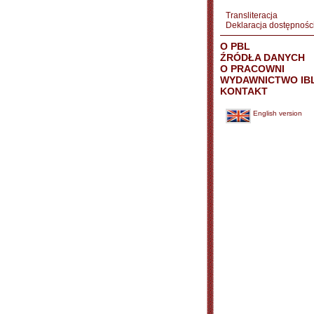
Transliteracja
Deklaracja dostępnośc
O PBL
ŹRÓDŁA DANYCH
O PRACOWNI
WYDAWNICTWO IB
KONTAKT
English version