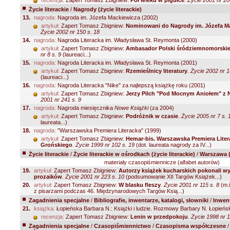
recenzja:
Zapert Tomasz Zbigniew:
Pół wieku w pigułce
.
Życie 2001 nr 20
Życie literackie
/
Nagrody (życie literackie)
13.
nagroda:
Nagroda im. Józefa Mackiewicza (2002)
artykuł:
Zapert Tomasz Zbigniew:
Nominowani do Nagrody im. Józefa M
Życie 2002 nr 150 s. 18
14.
nagroda:
Nagroda Literacka im. Władysława St. Reymonta (2000)
artykuł:
Zapert Tomasz Zbigniew:
Ambasador Polski śródziemnomorskie
nr 8 s. 9
(laureaci...)
15.
nagroda:
Nagroda Literacka im. Władysława St. Reymonta (2001)
artykuł:
Zapert Tomasz Zbigniew:
Rzemieślnicy literatury
.
Życie 2002 nr 1
(laureaci...)
16.
nagroda:
Nagroda Literacka "Nike" za najlepszą książkę roku (2001)
artykuł:
Zapert Tomasz Zbigniew:
Jerzy Pilch "Pod Mocnym Aniołem" z 
2001 nr 241 s. 9
17.
nagroda:
Nagroda miesięcznika
Nowe Książki
(za 2004)
artykuł:
Zapert Tomasz Zbigniew:
Podróżnik w czasie
.
Życie 2005 nr 7 s. 
laureata...)
18.
nagroda:
"Warszawska Premiera Literacka" (1999)
artykuł:
Zapert Tomasz Zbigniew:
Hemar-bis. Warszawska Premiera Liter
Grońskiego
.
Życie 1999 nr 102 s. 19
(dot. laureata nagrody za IV...)
Życie literackie
/
Życie literackie w ośrodkach (życie literackie)
/
Warszawa (ż
materiały czasopiśmiennicze (alfabet autorów)
19.
artykuł:
Zapert Tomasz Zbigniew:
Autorzy książek kucharskich pokonali w
prozaików
.
Życie 2001 nr 223 s. 10
(podsumowanie XII Targów Książek...)
20.
artykuł:
Zapert Tomasz Zbigniew:
W blasku fleszy
.
Życie 2001 nr 115 s. 8
(m.i
z pisarzami podczas 46. Międzynarodowych Targów Ksią...)
Zagadnienia specjalne
/
Bibliografie, inwentarze, katalogi, słowniki
/
Inwent
21.
książka:
Łopieńska Barbara N.: Książki i ludzie. Rozmowy Barbary N. Łopieńs
recenzja:
Zapert Tomasz Zbigniew:
Lenin w przedpokoju
.
Życie 1998 nr 1
Zagadnienia specjalne
/
Czasopiśmiennictwo
/
Czasopisma współczesne