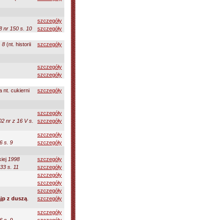
szczegóły
 nr 150 s. 10
szczegóły
. 8
(nt. historii
szczegóły
szczegóły
szczegóły
 nt. cukierni
szczegóły
szczegóły
02 nr z 16 V s.
szczegóły
szczegóły
6 s. 9
szczegóły
kiej
1998
szczegóły
33 s. 11
szczegóły
szczegóły
szczegóły
szczegóły
ajp z duszą
.
szczegóły
szczegóły