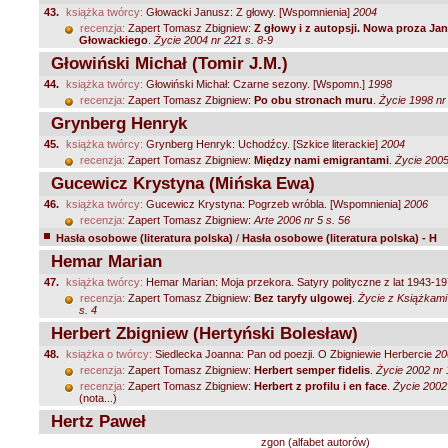
43.
książka twórcy:
Głowacki Janusz: Z głowy. [Wspomnienia]
2004
recenzja:
Zapert Tomasz Zbigniew:
Z głowy i z autopsji. Nowa proza Ja
Głowackiego
.
Życie 2004 nr 221 s. 8-9
Głowiński Michał (Tomir J.M.)
44.
książka twórcy:
Głowiński Michał: Czarne sezony. [Wspomn.]
1998
recenzja:
Zapert Tomasz Zbigniew:
Po obu stronach muru
.
Życie 1998 nr
Grynberg Henryk
45.
książka twórcy:
Grynberg Henryk: Uchodźcy. [Szkice literackie]
2004
recenzja:
Zapert Tomasz Zbigniew:
Między nami emigrantami
.
Życie 2005
Gucewicz Krystyna (Mińska Ewa)
46.
książka twórcy:
Gucewicz Krystyna: Pogrzeb wróbla. [Wspomnienia]
2006
recenzja:
Zapert Tomasz Zbigniew:
Arte 2006 nr 5 s. 56
Hasła osobowe (literatura polska)
/
Hasła osobowe (literatura polska) - H
Hemar Marian
47.
książka twórcy:
Hemar Marian: Moja przekora. Satyry polityczne z lat 1943-1
recenzja:
Zapert Tomasz Zbigniew:
Bez taryfy ulgowej
.
Życie z Książkami 
s. 4
Herbert Zbigniew (Hertyński Bolesław)
48.
książka o twórcy:
Siedlecka Joanna: Pan od poezji. O Zbigniewie Herbercie
20
recenzja:
Zapert Tomasz Zbigniew:
Herbert semper fidelis
.
Życie 2002 nr 
recenzja:
Zapert Tomasz Zbigniew:
Herbert z profilu i en face
.
Życie 2002 
(nota...)
Hertz Paweł
zgon (alfabet autorów)