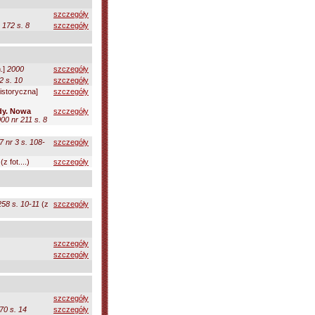
szczegóły
 172 s. 8
szczegóły
.]
2000
szczegóły
2 s. 10
szczegóły
istoryczna]
szczegóły
dy. Nowa
szczegóły
00 nr 211 s. 8
 nr 3 s. 108-
szczegóły
(z fot....)
szczegóły
258 s. 10-11
(z
szczegóły
szczegóły
szczegóły
szczegóły
70 s. 14
szczegóły