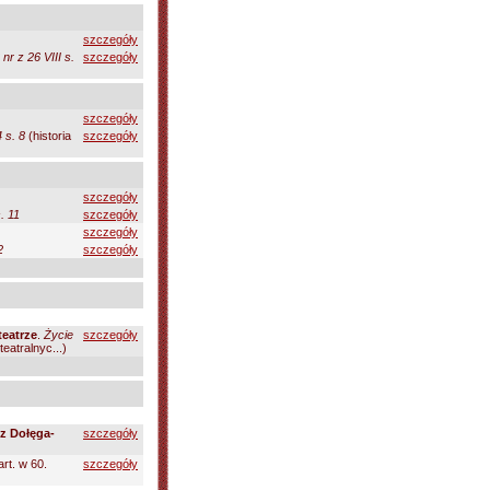
szczegóły
nr z 26 VIII s.
szczegóły
szczegóły
 s. 8
(historia
szczegóły
szczegóły
. 11
szczegóły
szczegóły
2
szczegóły
teatrze
.
Życie
szczegóły
eatralnyc...)
sz Dołęga-
szczegóły
art. w 60.
szczegóły