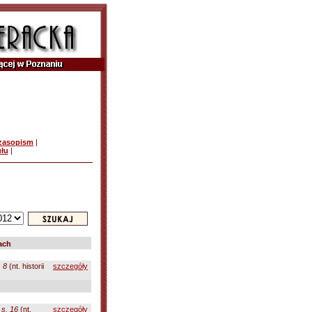
czasopism
|
ułu
|
ach
. 8
(nt. historii
szczegóły
 s. 16
(nt.
szczegóły