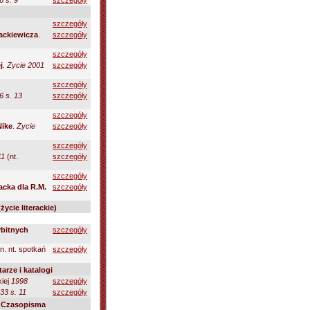
6 s. 9
szczegóły
szczegóły
ackiewicza
.
szczegóły
szczegóły
j
.
Życie 2001
szczegóły
szczegóły
6 s. 13
szczegóły
szczegóły
Nike
.
Życie
szczegóły
szczegóły
11
(nt.
szczegóły
szczegóły
acka dla R.M.
szczegóły
ycie literackie)
ybitnych
szczegóły
n. nt. spotkań
szczegóły
arze i katalogi
kiej
1998
szczegóły
33 s. 11
szczegóły
/
Czasopisma