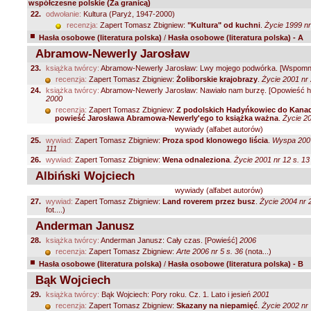
współczesne polskie (Za granicą)
22.
odwołanie:
Kultura (Paryż, 1947-2000)
recenzja:
Zapert Tomasz Zbigniew:
"Kultura" od kuchni
.
Życie 1999 nr
Hasła osobowe (literatura polska)
/
Hasła osobowe (literatura polska) - A
Abramow-Newerly Jarosław
23.
książka twórcy:
Abramow-Newerly Jarosław: Lwy mojego podwórka. [Wspomn
recenzja:
Zapert Tomasz Zbigniew:
Żoliborskie krajobrazy
.
Życie 2001 nr 
24.
książka twórcy:
Abramow-Newerly Jarosław: Nawiało nam burzę. [Opowieść h
2000
recenzja:
Zapert Tomasz Zbigniew:
Z podolskich Hadyńkowiec do Kana
powieść Jarosława Abramowa-Newerly'ego to książka ważna
.
Życie 20
wywiady (alfabet autorów)
25.
wywiad:
Zapert Tomasz Zbigniew:
Proza spod klonowego liścia
.
Wyspa 2007
111
26.
wywiad:
Zapert Tomasz Zbigniew:
Wena odnaleziona
.
Życie 2001 nr 12 s. 13
Albiński Wojciech
wywiady (alfabet autorów)
27.
wywiad:
Zapert Tomasz Zbigniew:
Land roverem przez busz
.
Życie 2004 nr 
fot....)
Anderman Janusz
28.
książka twórcy:
Anderman Janusz: Cały czas. [Powieść]
2006
recenzja:
Zapert Tomasz Zbigniew:
Arte 2006 nr 5 s. 36
(nota...)
Hasła osobowe (literatura polska)
/
Hasła osobowe (literatura polska) - B
Bąk Wojciech
29.
książka twórcy:
Bąk Wojciech: Pory roku. Cz. 1. Lato i jesień
2001
recenzja:
Zapert Tomasz Zbigniew:
Skazany na niepamięć
.
Życie 2002 nr 