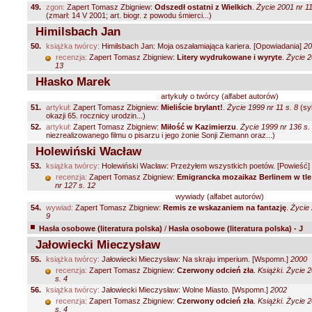
49.
zgon:
Zapert Tomasz Zbigniew:
Odszedł ostatni z Wielkich
.
Życie 2001 nr 11
(zmarł: 14 V 2001; art. biogr. z powodu śmierci...)
Himilsbach Jan
50.
książka twórcy:
Himilsbach Jan: Moja oszałamiająca kariera. [Opowiadania]
20
recenzja:
Zapert Tomasz Zbigniew:
Litery wydrukowane i wyryte
.
Życie 2
13
Hłasko Marek
artykuły o twórcy (alfabet autorów)
51.
artykuł:
Zapert Tomasz Zbigniew:
Mieliście brylant!
.
Życie 1999 nr 11 s. 8
(sy
okazji 65. rocznicy urodzin...)
52.
artykuł:
Zapert Tomasz Zbigniew:
Miłość w Kazimierzu
.
Życie 1999 nr 136 s.
niezrealizowanego filmu o pisarzu i jego żonie Sonji Ziemann oraz...)
Holewiński Wacław
53.
książka twórcy:
Holewiński Wacław: Przeżyłem wszystkich poetów. [Powieść]
recenzja:
Zapert Tomasz Zbigniew:
Emigrancka mozaikaz Berlinem w tle
nr 127 s. 12
wywiady (alfabet autorów)
54.
wywiad:
Zapert Tomasz Zbigniew:
Remis ze wskazaniem na fantazję
.
Życie 
9
Hasła osobowe (literatura polska)
/
Hasła osobowe (literatura polska) - J
Jałowiecki Mieczysław
55.
książka twórcy:
Jałowiecki Mieczysław: Na skraju imperium. [Wspomn.]
2000
recenzja:
Zapert Tomasz Zbigniew:
Czerwony odcień zła
.
Książki. Życie 2
s. 4
56.
książka twórcy:
Jałowiecki Mieczysław: Wolne Miasto. [Wspomn.]
2002
recenzja:
Zapert Tomasz Zbigniew:
Czerwony odcień zła
.
Książki. Życie 2
s. 4