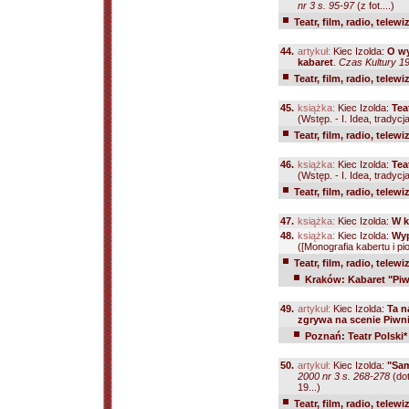
nr 3 s. 95-97
(z fot....)
Teatr, film, radio, telewi
44.
artykuł:
Kiec Izolda:
O wy
kabaret
.
Czas Kultury 19
Teatr, film, radio, telewi
45.
książka:
Kiec Izolda:
Tea
(Wstęp. - I. Idea, tradycja
Teatr, film, radio, telewi
46.
książka:
Kiec Izolda:
Tea
(Wstęp. - I. Idea, tradycja
Teatr, film, radio, telewi
47.
książka:
Kiec Izolda:
W k
48.
książka:
Kiec Izolda:
Wyp
([Monografia kabertu i pi
Teatr, film, radio, telewi
Kraków: Kabaret "Pi
49.
artykuł:
Kiec Izolda:
Ta n
zgrywa na scenie Piwn
Poznań: Teatr Polski*
50.
artykuł:
Kiec Izolda:
"Sam
2000 nr 3 s. 268-278
(dot
19...)
Teatr, film, radio, telewi