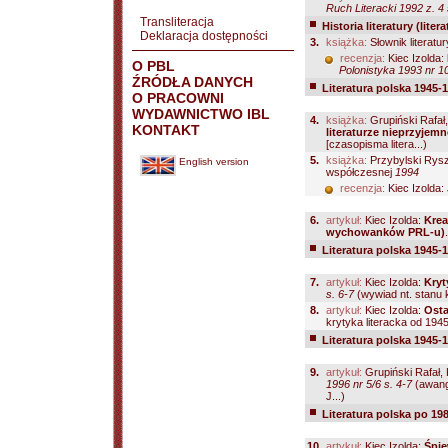
Ruch Literacki 1992 z. 4
Transliteracja
Historia literatury (liter
Deklaracja dostępności
3.
książka:
Słownik literatu
recenzja:
Kiec Izolda:
O PBL
Polonistyka 1993 nr 1
ŹRÓDŁA DANYCH
Literatura polska 1945-
O PRACOWNI
WYDAWNICTWO IBL
4.
książka:
Grupiński Rafał,
KONTAKT
literaturze nieprzyjemn
[czasopisma litera...)
5.
książka:
Przybylski Rysza
English version
współczesnej
1994
recenzja:
Kiec Izolda:
6.
artykuł:
Kiec Izolda:
Krea
wychowanków PRL-u)
Literatura polska 1945-
7.
artykuł:
Kiec Izolda:
Kryt
s. 6-7
(wywiad nt. stanu k
8.
artykuł:
Kiec Izolda:
Osta
krytyka literacka od 194
Literatura polska 1945-
9.
artykuł:
Grupiński Rafał, 
1996 nr 5/6 s. 4-7
(awang
J...)
Literatura polska po 19
10.
artykuł:
Kiec Izolda:
Śpie