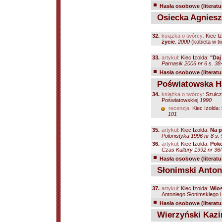
Hasła osobowe (literatu
Osiecka Agniesz
32.
książka o twórcy:
Kiec I
życie
.
2000
(kobieta w t
33.
artykuł:
Kiec Izolda:
"Daj
Parnasik 2006 nr 6 s. 38
Hasła osobowe (literatu
Poświatowska Ha
34.
książka o twórcy:
Szułczy
Poświatowskiej
1990
recenzja:
Kiec Izolda:
101
35.
artykuł:
Kiec Izolda:
Na p
Polonistyka 1996 nr 8 s.
36.
artykuł:
Kiec Izolda:
Poko
Czas Kultury 1992 nr 36/
Hasła osobowe (literatu
Słonimski Anton
37.
artykuł:
Kiec Izolda:
Wio
Antoniego Słonimskiego i
Hasła osobowe (literatu
Wierzyński Kazi