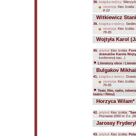
38.
książka twórcy:
Wierzyńs
recenzja:
Kiec Izolda:
8-10
Witkiewicz Stani
39.
książka o twórcy:
Siedle
recenzja:
Kiec Izolda:
78-85
Wojtyła Karol (J
40.
artykuł:
Kiec Izolda:
Form
dramatów Karola Wojty
konferencji nau...)
Literatury obce
/
Literat
Bulgakov Mikhai
41.
książka o twórcy:
Drawicz
recenzja:
Kiec Izolda:
78-85
Teatr, film, radio, telewi
teatru i filmu)
Horzyca Wilam*
42.
artykuł:
Kiec Izolda:
"Sam
Poznania 2000 nr 3 s. 2
Jarossy Frydery
43.
artykuł:
Kiec Izolda:
Pola