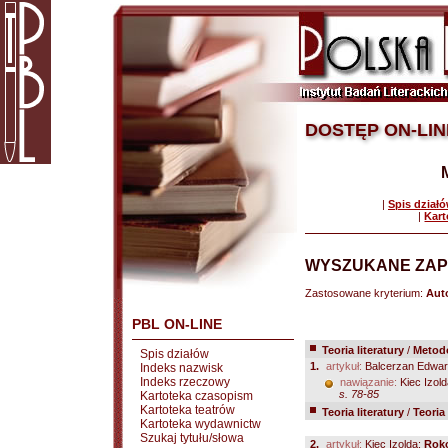
DOSTĘP ON-LIN
|
Spis dział
|
Kart
WYSZUKANE ZAP
Zastosowane kryterium:
Auto
PBL ON-LINE
Teoria literatury
/
Metodo
Spis działów
1.
artykuł:
Balcerzan Edwar
Indeks nazwisk
Indeks rzeczowy
nawiązanie:
Kiec Izol
s. 78-85
Kartoteka czasopism
Kartoteka teatrów
Teoria literatury
/
Teoria
Kartoteka wydawnictw
Szukaj tytułu/słowa
2.
artykuł:
Kiec Izolda:
Roko