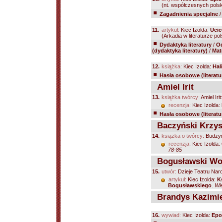
(nt. współczesnych polsk
Zagadnienia specjalne
11.
artykuł:
Kiec Izolda:
Ucie
(Arkadia w literaturze po
Dydaktyka literatury
/
Od
(dydaktyka literatury)
/
Mat
12.
książka:
Kiec Izolda:
Hal
Hasła osobowe (literatu
Amiel Irit
13.
książka twórcy:
Amiel Iri
recenzja:
Kiec Izolda:
Hasła osobowe (literatu
Baczyński Krzys
14.
książka o twórcy:
Budzyń
recenzja:
Kiec Izolda:
78-85
Bogusławski Wo
15.
utwór:
Dzieje Teatru Na
artykuł:
Kiec Izolda:
K
Bogusławskiego
.
Wi
Brandys Kazimi
16.
wywiad:
Kiec Izolda:
Epo