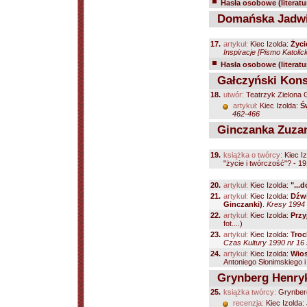
Hasła osobowe (literatu
Domańska Jadw
17.
artykuł:
Kiec Izolda:
Życi
Inspiracje [Pismo Katolic
Hasła osobowe (literatu
Gałczyński Konst
18.
utwór:
Teatrzyk Zielona 
artykuł:
Kiec Izolda:
Ś
462-466
Ginczanka Zuza
19.
książka o twórcy:
Kiec I
"życie i twórczość"? - 1
20.
artykuł:
Kiec Izolda:
"...
21.
artykuł:
Kiec Izolda:
Dźwi
Ginczanki)
.
Kresy 1994 
22.
artykuł:
Kiec Izolda:
Przy
fot....)
23.
artykuł:
Kiec Izolda:
Troc
Czas Kultury 1990 nr 16 
24.
artykuł:
Kiec Izolda:
Wio
Antoniego Słonimskiego i
Grynberg Henry
25.
książka twórcy:
Grynberg
recenzja:
Kiec Izolda: