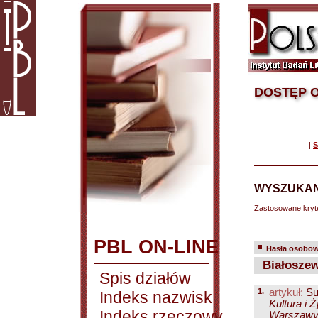
DOSTĘP O
|
S
WYSZUKAN
Zastosowane kryt
PBL ON-LINE
Hasła osobowe
Białoszew
Spis działów
1.
artykuł:
Su
Indeks nazwisk
Kultura i Ż
Indeks rzeczowy
Warszaw