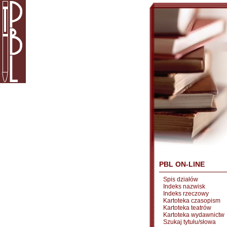
PBL ON-LINE
Spis działów
Indeks nazwisk
Indeks rzeczowy
Kartoteka czasopism
Kartoteka teatrów
Kartoteka wydawnictw
Szukaj tytułu/słowa