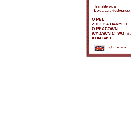
Transliteracja
Deklaracja dostępnośc
O PBL
ŹRÓDŁA DANYCH
O PRACOWNI
WYDAWNICTWO IB
KONTAKT
English version