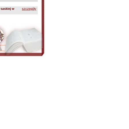
saskiej w
szczegóły