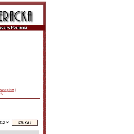
czasopism
|
ułu
|