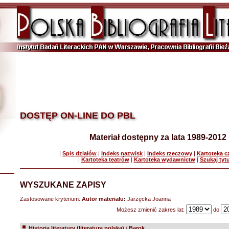
DOSTĘP ON-LINE DO PBL
Materiał dostępny za lata 1989-2012
|
Spis działów
|
Indeks nazwisk
|
Indeks rzeczowy
|
Kartoteka 
|
Kartoteka teatrów
|
Kartoteka wydawnictw
|
Szukaj tyt
WYSZUKANE ZAPISY
Zastosowane kryterium:
Autor materiału:
Jarzęcka Joanna
Możesz zmienić zakres lat:
do
Historia literatury (literatura polska)
/
Barok