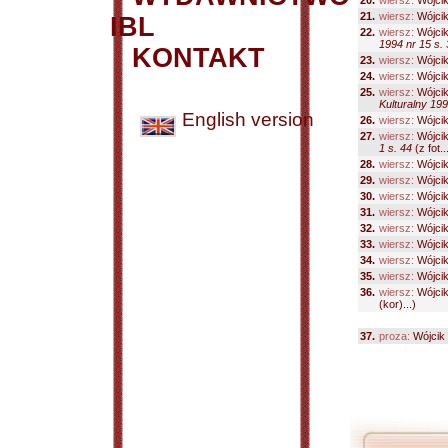
20.
wiersz:
Wójci
21.
wiersz:
Wójci
IBL
22.
wiersz:
Wójci
1994 nr 15 s. 
KONTAKT
23.
wiersz:
Wójci
24.
wiersz:
Wójci
25.
wiersz:
Wójci
Kulturalny 199
English version
26.
wiersz:
Wójci
27.
wiersz:
Wójci
1 s. 44
(z fot...
28.
wiersz:
Wójci
29.
wiersz:
Wójci
30.
wiersz:
Wójci
31.
wiersz:
Wójci
32.
wiersz:
Wójci
33.
wiersz:
Wójci
34.
wiersz:
Wójci
35.
wiersz:
Wójci
36.
wiersz:
Wójci
(kor)...)
37.
proza:
Wójcik