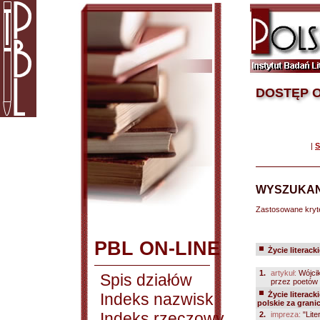
DOSTĘP O
|
S
WYSZUKAN
Zastosowane kryt
PBL ON-LINE
Życie literack
1.
artykuł:
Wójci
Spis działów
przez poetów 
Indeks nazwisk
Życie literack
polskie za grani
Indeks rzeczowy
2.
impreza:
"Lite