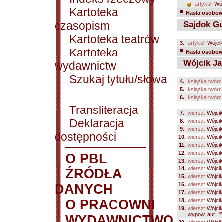
artykuł:
Wój
Kartoteka
Hasła osobowe
czasopism
Sajdok G
Kartoteka teatrów
3.
artykuł:
Wójci
Kartoteka
Hasła osobowe
Wójcik Ja
wydawnictw
Szukaj tytułu/słowa
4.
książka twórc
5.
książka twórc
6.
książka twórc
Transliteracja
7.
wiersz:
Wójci
Deklaracja
8.
wiersz:
Wójci
9.
wiersz:
Wójci
dostępności
10.
wiersz:
Wójci
11.
wiersz:
Wójci
12.
wiersz:
Wójci
O PBL
13.
wiersz:
Wójci
14.
wiersz:
Wójci
ŹRÓDŁA
15.
wiersz:
Wójci
16.
wiersz:
Wójci
DANYCH
17.
wiersz:
Wójci
O PRACOWNI
18.
wiersz:
Wójci
19.
wiersz:
Wójci
wypow. aut.: 
WYDAWNICTWO