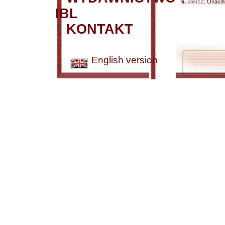
6.
wiersz:
Onacihk
IBL
KONTAKT
English version