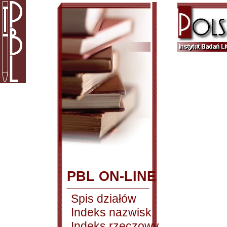
PBL ON-LINE
Spis działów
Indeks nazwisk
Indeks rzeczowy