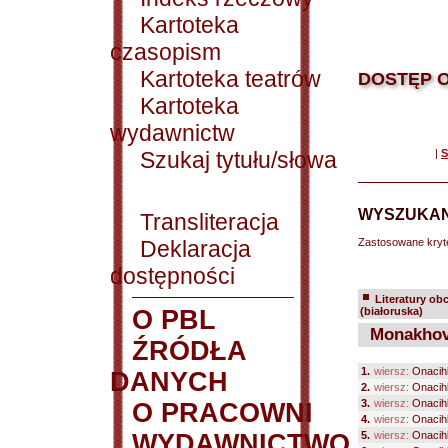
Kartoteka
czasopism
Kartoteka teatrów
DOSTĘP O
Kartoteka
wydawnictw
Szukaj tytułu/słowa
|
S
WYSZUKAN
Transliteracja
Deklaracja
Zastosowane kryt
dostępności
Literatury ob
O PBL
(białoruska)
Monakhovi
ŹRÓDŁA
1.
wiersz:
Onacihk
DANYCH
2.
wiersz:
Onacihk
3.
wiersz:
Onacihk
O PRACOWNI
4.
wiersz:
Onacihk
WYDAWNICTWO
5.
wiersz:
Onacihk