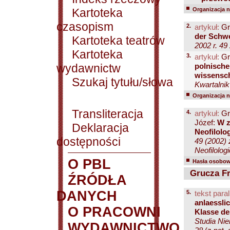
Kartoteka
Organizacja na
czasopism
2.
artykuł:
Gr
der Schwe
Kartoteka teatrów
2002 r. 49 
Kartoteka
3.
artykuł:
Gr
wydawnictw
polnische
wissensch
Szukaj tytułu/słowa
Kwartalnik
Organizacja na
Transliteracja
4.
artykuł:
Gr
Józef:
W z
Deklaracja
Neofilolo
dostępności
49 (2002) 
Neofilolog
O PBL
Hasła osobowe
Grucza Fra
ŹRÓDŁA
DANYCH
5.
tekst paral
anlaessli
O PRACOWNI
Klasse de
Studia Ni
WYDAWNICTWO