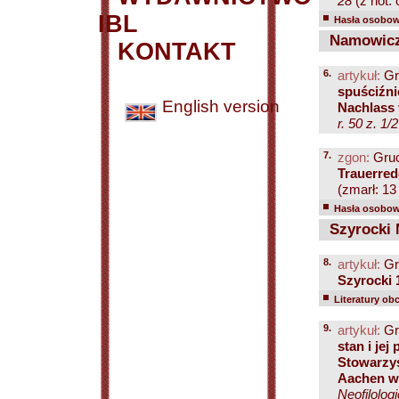
28
(z not. 
IBL
Hasła osobowe
Namowicz
KONTAKT
6.
artykuł:
Gr
spuściźn
English version
Nachlass
r. 50 z. 1/
7.
zgon:
Gruc
Trauerre
(zmarł: 13
Hasła osobowe
Szyrocki 
8.
artykuł:
Gr
Szyrocki 
Literatury ob
9.
artykuł:
Gr
stan i je
Stowarzys
Aachen w 
Neofilolog