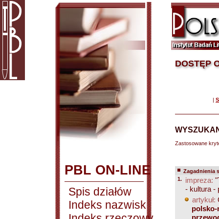
DOSTĘP O
|
S
WYSZUKAN
Zastosowane kryt
PBL ON-LINE
Zagadnienia 
1.
impreza:
"
- kultura -
Spis działów
artykuł:
Indeks nazwisk
polsko-n
Indeks rzeczowy
przewod