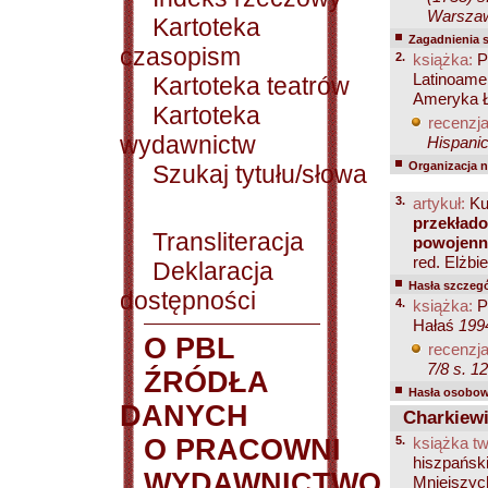
Warszaw
Kartoteka
Zagadnienia 
czasopism
2.
książka:
Pe
Latinoamer
Kartoteka teatrów
Ameryka 
Kartoteka
recenzja
wydawnictw
Hispanic
Organizacja na
Szukaj tytułu/słowa
3.
artykuł:
Ku
przekład
Transliteracja
powojenn
red. Elżbie
Deklaracja
Hasła szczegó
dostępności
4.
książka:
P
Hałaś
199
O PBL
recenzja
7/8 s. 1
ŹRÓDŁA
Hasła osobowe
DANYCH
Charkiewi
O PRACOWNI
5.
książka tw
hiszpański
WYDAWNICTWO
Mniejszych