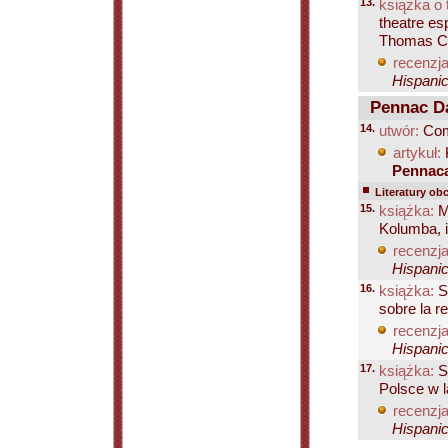
13.
książka o 
theatre es
Thomas Co
recenzja
Hispanic
Pennac Da
14.
utwór:
Com
artykuł:
Pennac
Literatury ob
15.
książka:
M
Kolumba, i
recenzja
Hispanic
16.
książka:
Sa
sobre la r
recenzja
Hispanic
17.
książka:
Sa
Polsce w 
recenzja
Hispanic