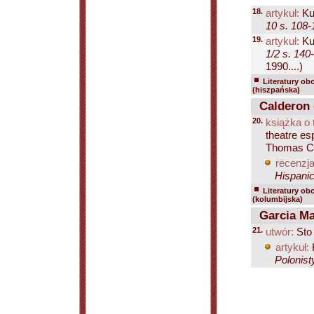
18.
artykuł:
Ku
10 s. 108-
19.
artykuł:
Ku
1/2 s. 140
1990....)
Literatury ob
(hiszpańska)
Calderon d
20.
książka o 
theatre es
Thomas Co
recenzja
Hispanic
Literatury ob
(kolumbijska)
Garcia Ma
21.
utwór:
Sto 
artykuł:
Polonist