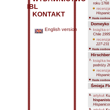
roku 1768
IBL
recenzja
KONTAKT
Hispanic
Hasła osobowe
Domeyko I
English version
6.
książka o 
Chile
1995
recenzja
227-231
Hasła osobowe
Hirschber
7.
książka tw
podróży
2
recenzja
Hispanic
Hasła osobowe
Śmieja Fl
8.
artykuł:
Ku
hispanist
Hispanicos
9.
artykuł:
Ku