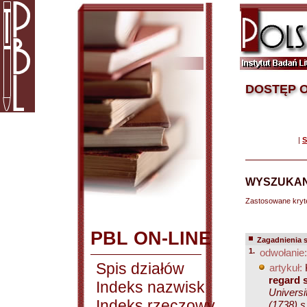
DOSTĘP O
|
S
WYSZUKAN
Zastosowane kryt
PBL ON-LINE
Zagadnienia 
1.
odwołanie:
Spis działów
artykuł:
regard 
Indeks nazwisk
Universi
Indeks rzeczowy
(1738) s