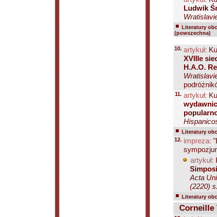
Ludwik Śm
Wratislavi
Literatury ob
(powszechna)
10.
artykuł:
Ku
XVIIIe si
H.A.O. Re
Wratislavi
podróżnikó
11.
artykuł:
Ku
wydawnic
popularn
Hispanicos
Literatury ob
12.
impreza:
"
sympozju
artykuł:
Simposi
Acta Uni
(2220) s
Literatury ob
Corneille