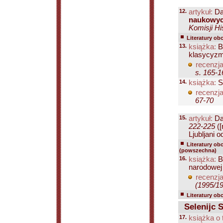
12.
artykuł:
Da
naukowyc
Komisji Hi
Literatury ob
13.
książka:
Bo
klasycyzm
recenzja
s. 165-1
14.
książka:
S
recenzja
67-70
15.
artykuł:
Da
222-225
([
Ljubljani od
Literatury ob
(powszechna)
16.
książka:
B
narodowej 
recenzja
(1995/19
Literatury ob
Selenijc 
17.
książka o 