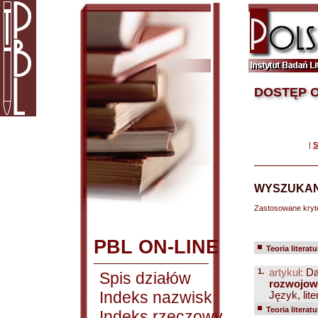
DOSTĘP O
|
S
WYSZUKAN
Zastosowane kryt
PBL ON-LINE
Teoria literatu
1.
artykuł:
Da
Spis działów
rozwojowe
Indeks nazwisk
Język, lite
Teoria literatu
Indeks rzeczowy