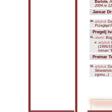
Bartola
.
A
2004 nr 12
Jancar Dr
30.
artykuł:
Da
Przegląd P
Pregelj Iv
31.
utwór:
Bog
artykuł:
(1995/19
roman "B
Pretnar T
32.
artykuł:
Da
Słowiański
zgonu...)