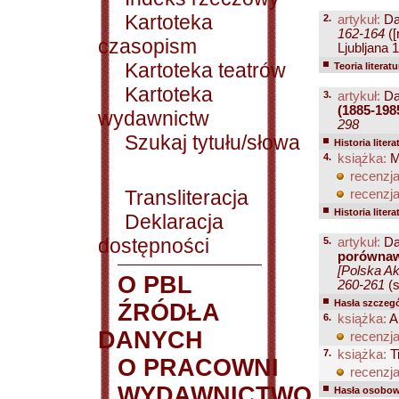
Kartoteka
2.
artykuł:
Da
162-164
([
czasopism
Ljubljana 1
Kartoteka teatrów
Teoria literatu
Kartoteka
3.
artykuł:
Da
(1885-198
wydawnictw
298
Szukaj tytułu/słowa
Historia litera
4.
książka:
Mu
recenzja
Transliteracja
recenzja
Historia litera
Deklaracja
dostępności
5.
artykuł:
Da
porówna
[Polska Ak
O PBL
260-261
(s
Hasła szczegó
ŹRÓDŁA
6.
książka:
A
DANYCH
recenzja
7.
książka:
Ti
O PRACOWNI
recenzja
WYDAWNICTWO
Hasła osobowe