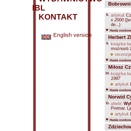
Bobrownic
IBL
KONTAKT
8.
artykuł:
Cz
x 2000
([w
de...)
Hasła osobowe
English version
Herbert Zb
9.
książka tw
moznosti
recenzja
Hasła osobowe
Miłosz Cz
10.
książka tw
1987
artykuł:
Hasła osobowe
Norwid Cy
11.
utwór:
Wyb
Pretnar. L
artykuł:
Hasła osobowe
Zdziechow