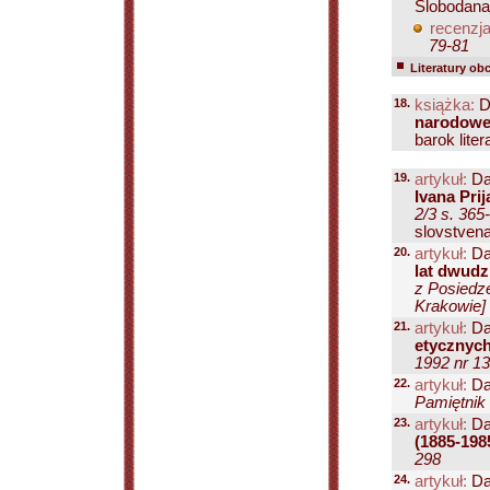
Slobodana
recenzja
79-81
Literatury ob
18.
książka:
D
narodowej
barok liter
19.
artykuł:
Da
Ivana Prij
2/3 s. 365
slovstvena 
20.
artykuł:
Da
lat dwudz
z Posiedz
Krakowie] 
21.
artykuł:
Da
etycznyc
1992 nr 13
22.
artykuł:
Da
Pamiętnik 
23.
artykuł:
Da
(1885-198
298
24.
artykuł:
Da