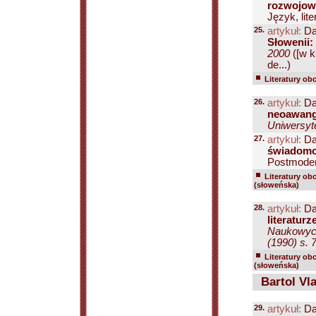
rozwojowe
Język, lite
25.
artykuł:
Da
Słowenii:
2000
([w k
de...)
Literatury ob
26.
artykuł:
Da
neoawanga
Uniwersyte
27.
artykuł:
Da
świadomoś
Postmodern
Literatury ob
(słoweńska)
28.
artykuł:
Da
literaturz
Naukowych
(1990) s. 
Literatury ob
(słoweńska)
Bartol Vla
29.
artykuł:
Da