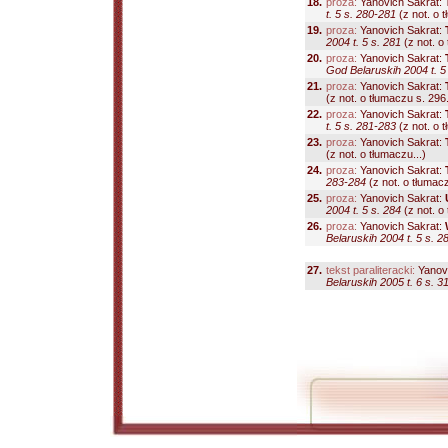
18.
proza:
Yanovich Sakrat:
t. 5 s. 280-281
(z not. o 
19.
proza:
Yanovich Sakrat:
2004 t. 5 s. 281
(z not. o
20.
proza:
Yanovich Sakrat:
God Belaruskih 2004 t. 5
21.
proza:
Yanovich Sakrat:
(z not. o tłumaczu s. 296.
22.
proza:
Yanovich Sakrat:
t. 5 s. 281-283
(z not. o 
23.
proza:
Yanovich Sakrat:
(z not. o tłumaczu...)
24.
proza:
Yanovich Sakrat:
283-284
(z not. o tłumacz
25.
proza:
Yanovich Sakrat:
2004 t. 5 s. 284
(z not. o
26.
proza:
Yanovich Sakrat:
Belaruskih 2004 t. 5 s. 2
27.
tekst paraliteracki:
Yanovi
Belaruskih 2005 t. 6 s. 3