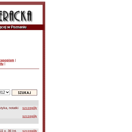
czasopism
|
ułu
|
tyka, notatki
szczegóły
szczegóły
11 s. 36
(nt.
szczegóły