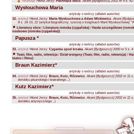
recenzja:
Hłond Jerzy:
Pachnąca Słucz
.
Akant [Bydgoszcz] 2001 nr 4 s. 42
Wysłouchowa Maria
artykuły o twórcy (alfabet autorów)
32.
artykuł:
Hłond Jerzy:
Maria Wysłouchowa a Adam Mickiewicz
.
Akant [Bydgos
8 s. 18-19, 22
(artykuł biograficzny; szerzej o książkach Marii Wysłouchowej: "A
Literatury obce
/
Literatura romska (cygańska)
/
Hasła szczegółowe (romsk
osobowe (romska (cygańska))
Papusza *
artykuły o twórcy (alfabet autorów)
33.
artykuł:
Hłond Jerzy:
Cyganka spod krzaka
.
Akant [Bydgoszcz] 2000 nr 5 s. 4
Teatr, film, radio, telewizja
/
Dział wstępny (Teatr, film, radio, telewizja)
/
Ha
teatru i filmu)
Braun Kazimierz*
artykuły o twórcy (alfabet autorów)
34.
artykuł:
Hłond Jerzy:
Braun, Kutz, Różewicz
.
Akant [Bydgoszcz] 2002 nr 11 s
dorobku pisarskiego i teatralnego...)
Kutz Kazimierz*
artykuły o twórcy (alfabet autorów)
35.
artykuł:
Hłond Jerzy:
Braun, Kutz, Różewicz
.
Akant [Bydgoszcz] 2002 nr 11 s
dorobku artystycznego...)