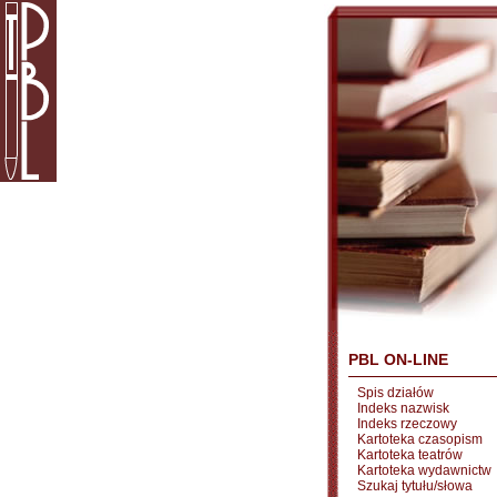
PBL ON-LINE
Spis działów
Indeks nazwisk
Indeks rzeczowy
Kartoteka czasopism
Kartoteka teatrów
Kartoteka wydawnictw
Szukaj tytułu/słowa