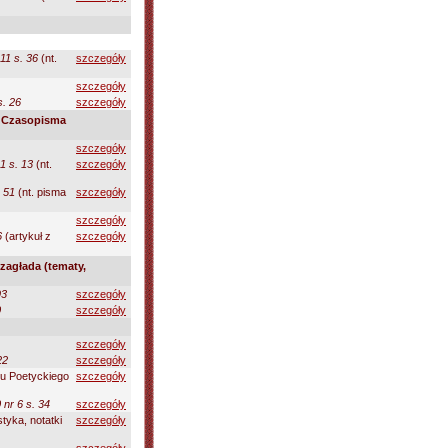
11 s. 36
(nt.
szczegóły
szczegóły
s. 26
szczegóły
/
Czasopisma
szczegóły
1 s. 13
(nt.
szczegóły
 51
(nt. pisma
szczegóły
szczegóły
6
(artykuł z
szczegóły
zagłada (tematy,
93
szczegóły
0
szczegóły
szczegóły
22
szczegóły
su Poetyckiego
szczegóły
nr 6 s. 34
szczegóły
tyka, notatki
szczegóły