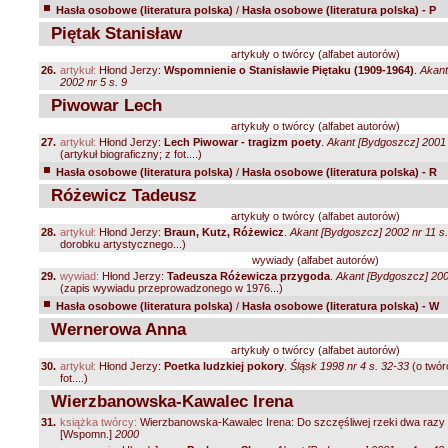
Hasła osobowe (literatura polska)
/
Hasła osobowe (literatura polska) - P
Piętak Stanisław
artykuły o twórcy (alfabet autorów)
26.
artykuł:
Hłond Jerzy:
Wspomnienie o Stanisławie Piętaku (1909-1964)
.
Akant
2002 nr 5 s. 9
Piwowar Lech
artykuły o twórcy (alfabet autorów)
27.
artykuł:
Hłond Jerzy:
Lech Piwowar - tragizm poety
.
Akant [Bydgoszcz] 2001 
(artykuł biograficzny; z fot....)
Hasła osobowe (literatura polska)
/
Hasła osobowe (literatura polska) - R
Różewicz Tadeusz
artykuły o twórcy (alfabet autorów)
28.
artykuł:
Hłond Jerzy:
Braun, Kutz, Różewicz
.
Akant [Bydgoszcz] 2002 nr 11 s
dorobku artystycznego...)
wywiady (alfabet autorów)
29.
wywiad:
Hłond Jerzy:
Tadeusza Różewicza przygoda
.
Akant [Bydgoszcz] 2000
(zapis wywiadu przeprowadzonego w 1976...)
Hasła osobowe (literatura polska)
/
Hasła osobowe (literatura polska) - W
Wernerowa Anna
artykuły o twórcy (alfabet autorów)
30.
artykuł:
Hłond Jerzy:
Poetka ludzkiej pokory
.
Śląsk 1998 nr 4 s. 32-33
(o twór
fot....)
Wierzbanowska-Kawalec Irena
31.
książka twórcy:
Wierzbanowska-Kawalec Irena: Do szczęśliwej rzeki dwa razy 
[Wspomn.]
2000