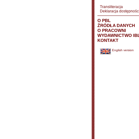
Transliteracja
Deklaracja dostępnośc
O PBL
ŹRÓDŁA DANYCH
O PRACOWNI
WYDAWNICTWO IB
KONTAKT
English version