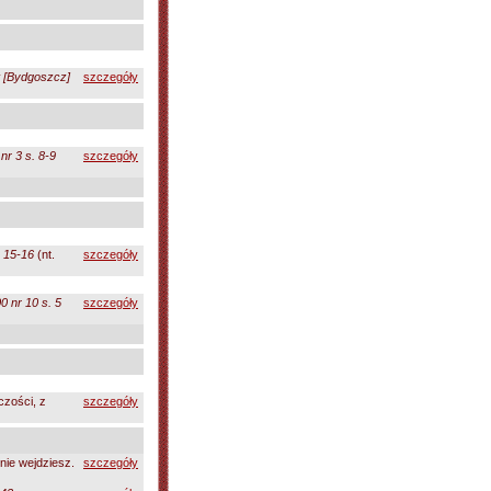
 [Bydgoszcz]
szczegóły
nr 3 s. 8-9
szczegóły
. 15-16
(nt.
szczegóły
 nr 10 s. 5
szczegóły
czości, z
szczegóły
nie wejdziesz.
szczegóły