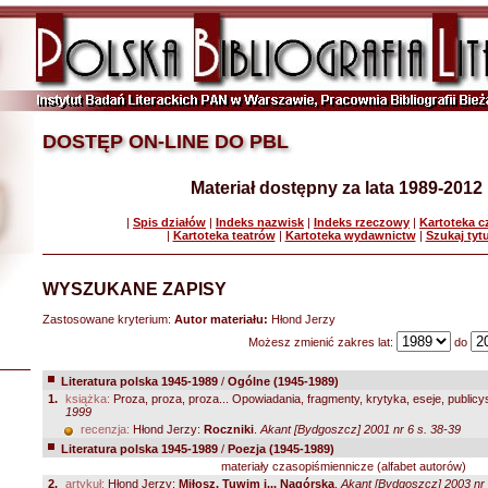
DOSTĘP ON-LINE DO PBL
Materiał dostępny za lata 1989-2012
|
Spis działów
|
Indeks nazwisk
|
Indeks rzeczowy
|
Kartoteka 
|
Kartoteka teatrów
|
Kartoteka wydawnictw
|
Szukaj tyt
WYSZUKANE ZAPISY
Zastosowane kryterium:
Autor materiału:
Hłond Jerzy
Możesz zmienić zakres lat:
do
Literatura polska 1945-1989
/
Ogólne (1945-1989)
1.
książka:
Proza, proza, proza... Opowiadania, fragmenty, krytyka, eseje, publicys
1999
recenzja:
Hłond Jerzy:
Roczniki
.
Akant [Bydgoszcz] 2001 nr 6 s. 38-39
Literatura polska 1945-1989
/
Poezja (1945-1989)
materiały czasopiśmiennicze (alfabet autorów)
2.
artykuł:
Hłond Jerzy:
Miłosz, Tuwim i... Nagórska
.
Akant [Bydgoszcz] 2003 nr 