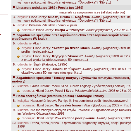
wymowy politycznej i filozoficznej wierszy: "Do polityka" i "Który...)
Literatura polska po 1989
/
Poezja (po 1989)
i
materiały czasopiśmiennicze (alfabet autorów)
3.
artykuł:
Hłond Jerzy:
Miłosz, Tuwim i... Nagórska
.
Akant [Bydgoszcz] 2003 nr 
wymowy politycznej i filozoficznej wierszy: "Do polityka" i "Który...)
4.
artykuł:
Pietrasik Zdzisław: Ciemni w pełni
polemika:
Hłond Jerzy:
Hucpa w "Polityce"
.
Akant [Bydgoszcz] 2002 nr 10 
L
Zagadnienia specjalne
/
Czasopiśmiennictwo
/
Czasopisma współczesne
współczesne (W kraju)
5.
odwołanie:
Akant
artykuł:
Hłond Jerzy:
"Akant" po trzech latach
.
Akant [Bydgoszcz] 2001 nr 
profilu miesięcznika...)
artykuł:
Hłond Jerzy:
Krytycy o "Akancie"
.
Akant [Bydgoszcz] 2001 nr 12 s.
z okazji wydania jubileuszowego 50. numeru...)
6.
odwołanie:
Śląsk (Katowice, 1995-)
artykuł:
Hłond Jerzy:
Jubileusz "Śląska"
.
Akant [Bydgoszcz] 2000 nr 6 s. 1
okazji wydania 50. numeru miesięcznika...)
Zagadnienia specjalne
/
Tematy, motywy
/
Żydowska tematyka, Holokaust, 
motywy)
7.
książka:
Gross Natan: Poeci i Szoa. Obraz zagłady Żydów w poezji polskiej
19
recenzja:
Hłond Jerzy:
Poeci i Szoa
.
Wiadomości Kulturalne 1995 nr 18 s. 2
Hasła szczegółowe (literatura polska)
/
Antologie i zbiory
8.
książka:
Na przekór losowi. Pamiętniki i wspomnienia osób niepełnosprawnych
recenzja:
Hłond Jerzy:
Na przekór losowi
.
Akant [Bydgoszcz] 2003 nr 4 s. 
9.
książka:
Nie ma żadnych ciepłych krajów. Pokłosie VI Ogólnopolskiego Konkur
im. Wacława Olszewskiego
1999
recenzja:
Hłond Jerzy:
Powszechne poezjowanie
.
Akant [Bydgoszcz] 2000 
10.
książka:
Proza, proza, proza... Opowiadania, fragmenty, krytyka, eseje, publicys
1999