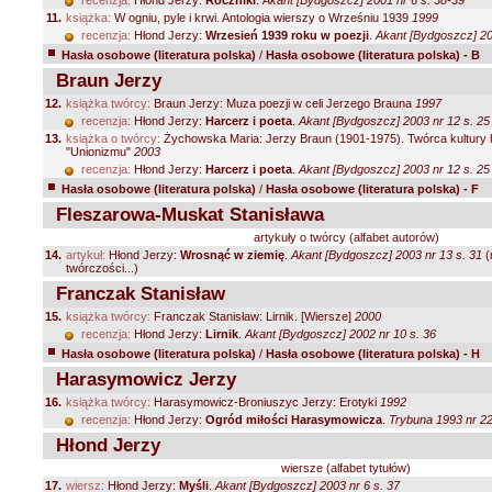
recenzja:
Hłond Jerzy:
Roczniki
.
Akant [Bydgoszcz] 2001 nr 6 s. 38-39
11.
książka:
W ogniu, pyle i krwi. Antologia wierszy o Wrześniu 1939
1999
recenzja:
Hłond Jerzy:
Wrzesień 1939 roku w poezji
.
Akant [Bydgoszcz] 20
Hasła osobowe (literatura polska)
/
Hasła osobowe (literatura polska) - B
Braun Jerzy
12.
książka twórcy:
Braun Jerzy: Muza poezji w celi Jerzego Brauna
1997
recenzja:
Hłond Jerzy:
Harcerz i poeta
.
Akant [Bydgoszcz] 2003 nr 12 s. 25
13.
książka o twórcy:
Żychowska Maria: Jerzy Braun (1901-1975). Twórca kultury h
"Unionizmu"
2003
recenzja:
Hłond Jerzy:
Harcerz i poeta
.
Akant [Bydgoszcz] 2003 nr 12 s. 25
Hasła osobowe (literatura polska)
/
Hasła osobowe (literatura polska) - F
Fleszarowa-Muskat Stanisława
artykuły o twórcy (alfabet autorów)
14.
artykuł:
Hłond Jerzy:
Wrosnąć w ziemię
.
Akant [Bydgoszcz] 2003 nr 13 s. 31
(
twórczości...)
Franczak Stanisław
15.
książka twórcy:
Franczak Stanisław: Lirnik. [Wiersze]
2000
recenzja:
Hłond Jerzy:
Lirnik
.
Akant [Bydgoszcz] 2002 nr 10 s. 36
Hasła osobowe (literatura polska)
/
Hasła osobowe (literatura polska) - H
Harasymowicz Jerzy
16.
książka twórcy:
Harasymowicz-Broniuszyc Jerzy: Erotyki
1992
recenzja:
Hłond Jerzy:
Ogród miłości Harasymowicza
.
Trybuna 1993 nr 22
Hłond Jerzy
wiersze (alfabet tytułów)
17.
wiersz:
Hłond Jerzy:
Myśli
.
Akant [Bydgoszcz] 2003 nr 6 s. 37