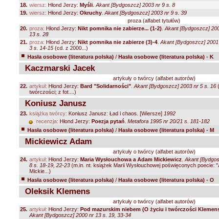
18.
wiersz:
Hłond Jerzy:
Myśli
.
Akant [Bydgoszcz] 2003 nr 9 s. 8
19.
wiersz:
Hłond Jerzy:
Okruchy
.
Akant [Bydgoszcz] 2003 nr 9 s. 39
proza (alfabet tytułów)
20.
proza:
Hłond Jerzy:
Nikt pomnika nie zabierze... (1-2)
.
Akant [Bydgoszcz] 2000
13 s. 28
21.
proza:
Hłond Jerzy:
Nikt pomnika nie zabierze (3)-4
.
Akant [Bydgoszcz] 2001 n
3 s. 14-15
(cd. z 2000...)
Hasła osobowe (literatura polska)
/
Hasła osobowe (literatura polska) - K
Kaczmarski Jacek
artykuły o twórcy (alfabet autorów)
22.
artykuł:
Hłond Jerzy:
Bard "Solidarności"
.
Akant [Bydgoszcz] 2003 nr 5 s. 16
(
twórczości; z fot....)
Koniusz Janusz
23.
książka twórcy:
Koniusz Janusz: Ład i chaos. [Wiersze]
1992
recenzja:
Hłond Jerzy:
Poezja pytań
.
Metafora 1995 nr 20/21 s. 181-182
Hasła osobowe (literatura polska)
/
Hasła osobowe (literatura polska) - M
Mickiewicz Adam
artykuły o twórcy (alfabet autorów)
24.
artykuł:
Hłond Jerzy:
Maria Wysłouchowa a Adam Mickiewicz
.
Akant [Bydgos
8 s. 18-19, 22-23
(m.in. nt. książek Marii Wysłouchowej poświęconych poecie:
Mickie...)
Hasła osobowe (literatura polska)
/
Hasła osobowe (literatura polska) - O
Oleksik Klemens
artykuły o twórcy (alfabet autorów)
25.
artykuł:
Hłond Jerzy:
Pod mazurskim niebem (O życiu i twórczości Klemens
Akant [Bydgoszcz] 2000 nr 13 s. 19, 33-34