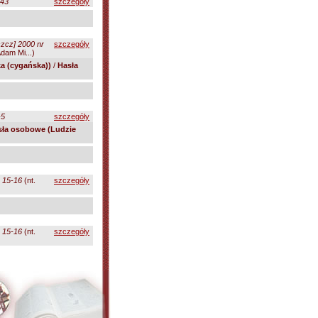
-43
szczegóły
zcz] 2000 nr
szczegóły
dam Mi...)
a (cygańska))
/
Hasła
-5
szczegóły
sła osobowe (Ludzie
. 15-16
(nt.
szczegóły
. 15-16
(nt.
szczegóły