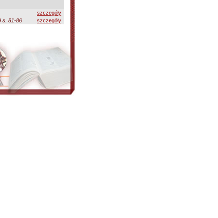
szczegóły
 s. 81-86
szczegóły