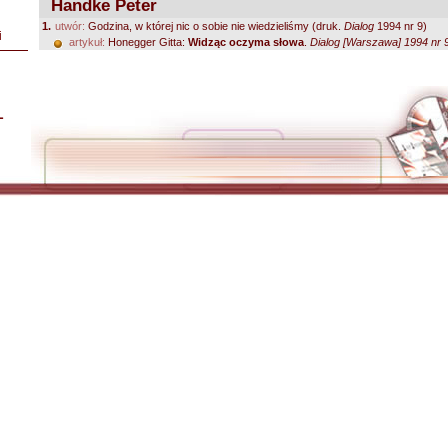
Handke Peter
1.
utwór:
Godzina, w której nic o sobie nie wiedzieliśmy (druk.
Dialog
1994 nr 9)
i
artykuł:
Honegger Gitta:
Widząc oczyma słowa
.
Dialog [Warszawa] 1994 nr 9
L