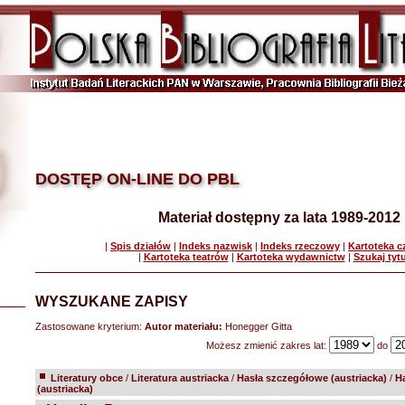
DOSTĘP ON-LINE DO PBL
Materiał dostępny za lata 1989-2012
|
Spis działów
|
Indeks nazwisk
|
Indeks rzeczowy
|
Kartoteka 
|
Kartoteka teatrów
|
Kartoteka wydawnictw
|
Szukaj tyt
WYSZUKANE ZAPISY
Zastosowane kryterium:
Autor materiału:
Honegger Gitta
Możesz zmienić zakres lat:
do
Literatury obce
/
Literatura austriacka
/
Hasła szczegółowe (austriacka)
/
H
(austriacka)