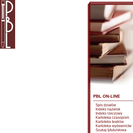
PBL ON-LINE
Spis działów
Indeks nazwisk
Indeks rzeczowy
Kartoteka czasopism
Kartoteka teatrów
Kartoteka wydawnictw
Szukaj tytułu/słowa