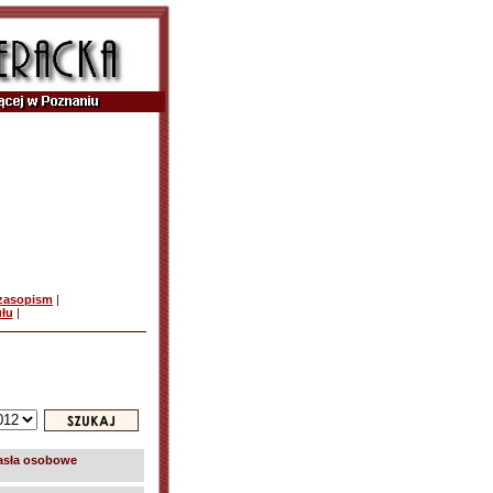
czasopism
|
ułu
|
asła osobowe