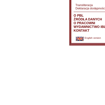
Transliteracja
Deklaracja dostępnośc
O PBL
ŹRÓDŁA DANYCH
O PRACOWNI
WYDAWNICTWO IB
KONTAKT
English version