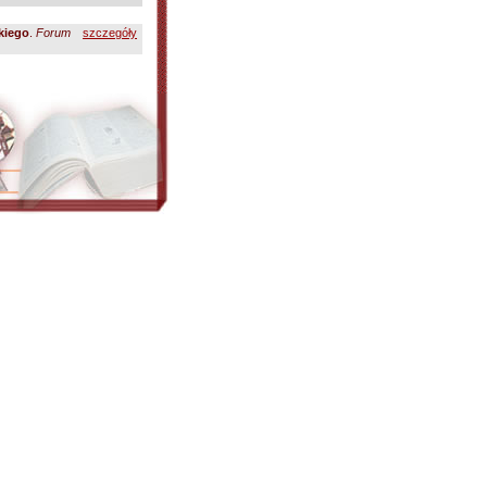
skiego
.
Forum
szczegóły