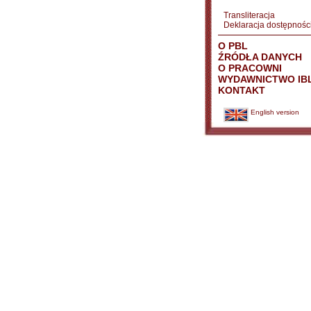
Transliteracja
Deklaracja dostępnośc
O PBL
ŹRÓDŁA DANYCH
O PRACOWNI
WYDAWNICTWO IB
KONTAKT
English version