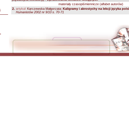
materiały czasopiśmiennicze (alfabet autorów)
2.
artykuł:
Karczewska Małgorzata:
Kaligramy i akrostychy na lekcji języka pol
i
Humanistów 2002 nr 9/10 s. 70-71
L