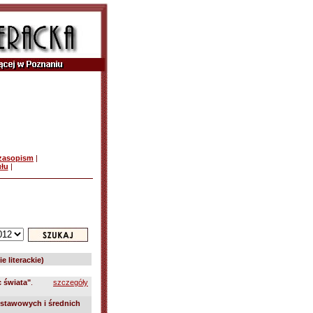
czasopism
|
ułu
|
e literackie)
c świata"
.
szczegóły
stawowych i średnich