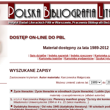
DOSTĘP ON-LINE DO PBL
Materiał dostępny za lata 1989-2012
|
Spis działów
|
Indeks nazwisk
|
Indeks rzeczowy
|
Kartoteka 
|
Kartoteka teatrów
|
Kartoteka wydawnictw
|
Szukaj tyt
WYSZUKANE ZAPISY
Zastosowane kryterium:
Autor materiału:
Karczewska Małgorzata
Możesz zmienić zakres lat:
do
Życie literackie
/
Życie literackie w ośrodkach (życie literackie)
/
Lublin (życi
materiały czasopiśmiennicze (alfabet autorów)
1.
artykuł:
Karczewska Małgorzata:
Pierwszy manifest grupy "Za trzy dni konie
Wiadomości Uniwersyteckie 1994 nr 4 s. 21
(tekst manifestu...)
Dydaktyka literatury
/
Od roku 1945 (dydaktyka literatury)
/
W szkołach pod
(dydaktyka literatury)
/
Opracowania tematów lekcyjnych