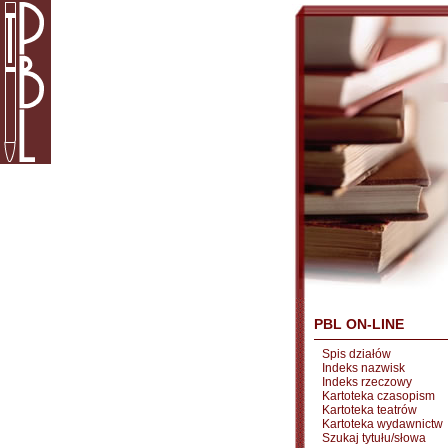
PBL ON-LINE
Spis działów
Indeks nazwisk
Indeks rzeczowy
Kartoteka czasopism
Kartoteka teatrów
Kartoteka wydawnictw
Szukaj tytułu/słowa