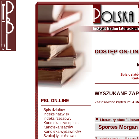
DOSTĘP ON-LIN
|
Spis dział
|
Kart
WYSZUKANE ZAP
PBL ON-LINE
Zastosowane kryterium:
Auto
Spis działów
Indeks nazwisk
Indeks rzeczowy
Literatury obce
/
Litera
Kartoteka czasopism
Sportes Morgan
Kartoteka teatrów
Kartoteka wydawnictw
Szukaj tytułu/słowa
1.
książka twórcy:
Sportes 