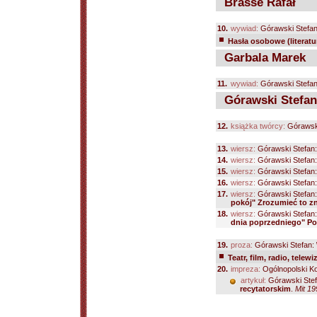
Brasse Rafał
10.
wywiad:
Górawski Stefa
Hasła osobowe (literatu
Garbala Marek
11.
wywiad:
Górawski Stefa
Górawski Stefan
12.
książka twórcy:
Górawski
13.
wiersz:
Górawski Stefan
14.
wiersz:
Górawski Stefan
15.
wiersz:
Górawski Stefan
16.
wiersz:
Górawski Stefan
17.
wiersz:
Górawski Stefan
pokój" Zrozumieć to zn
18.
wiersz:
Górawski Stefan
dnia poprzedniego" Po
19.
proza:
Górawski Stefan:
Teatr, film, radio, telewi
20.
impreza:
Ogólnopolski Ko
artykuł:
Górawski Ste
recytatorskim
.
Mit 19