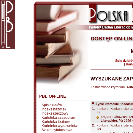
DOSTĘP ON-LIN
|
Spis dział
|
Kart
WYSZUKANE ZAP
Zastosowane kryterium:
Auto
PBL ON-LINE
Życie literackie
/
Konkurs
Spis działów
1.
konkurs:
Konkurs Literac
Indeks nazwisk
II)
Indeks rzeczowy
artykuł:
Górawski Ste
Kartoteka czasopism
Literackie)
.
Mit 1996 n
Kartoteka teatrów
2.
konkurs:
Konkurs Literac
Kartoteka wydawnictw
IV)
Szukaj tytułu/słowa