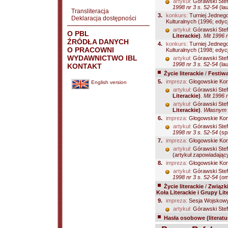
artykuł:
Górawski Ste
1998 nr 3 s. 52-54
(lau
Transliteracja
3.
konkurs:
Turniej Jednego
Deklaracja dostępności
Kulturalnych (1996; edycj
artykuł:
Górawski Ste
O PBL
Literackie)
.
Mit 1996 n
ŹRÓDŁA DANYCH
4.
konkurs:
Turniej Jednego
O PRACOWNI
Kulturalnych (1998; edycj
WYDAWNICTWO IBL
artykuł:
Górawski Ste
1998 nr 3 s. 52-54
(lau
KONTAKT
Życie literackie
/
Festiwal
5.
impreza:
Głogowskie Konf
English version
artykuł:
Górawski Ste
Literackie)
.
Mit 1996 n
artykuł:
Górawski Ste
Literackie)
.
Własnym g
6.
impreza:
Głogowskie Konf
artykuł:
Górawski Ste
1998 nr 3 s. 52-54
(sp
7.
impreza:
Głogowskie Konf
artykuł:
Górawski Ste
(artykuł zapowiadający
8.
impreza:
Głogowskie Konfr
artykuł:
Górawski Ste
1998 nr 3 s. 52-54
(om
Życie literackie
/
Związki
Koła Literackie i Grupy Lite
9.
impreza:
Sesja Wojskowyc
artykuł:
Górawski Ste
Hasła osobowe (literatu