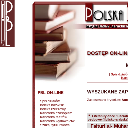
DOSTĘP ON-LIN
|
Spis dział
|
Kart
WYSZUKANE ZAP
PBL ON-LINE
Zastosowane kryterium:
Auto
Spis działów
Indeks nazwisk
Indeks rzeczowy
Kartoteka czasopism
Literatury obce
/
Literat
Kartoteka teatrów
osobowe (libijsko-arabska
Kartoteka wydawnictw
Szukaj tytułu/słowa
Fajturi al- Muh