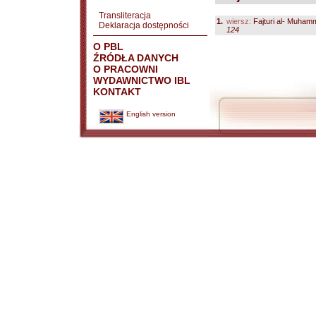
Transliteracja
1.
wiersz:
Fajturi al- Muha
Deklaracja dostępności
124
O PBL
ŹRÓDŁA DANYCH
O PRACOWNI
WYDAWNICTWO IBL
KONTAKT
English version