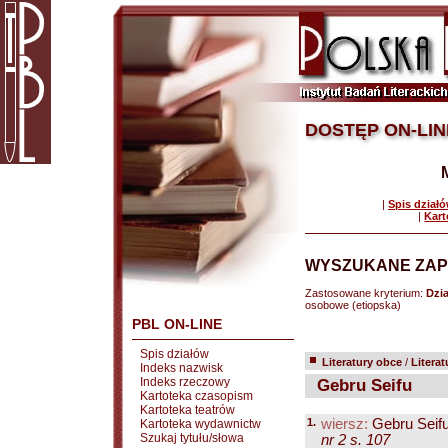
DOSTĘP ON-LIN
|
Spis dział
|
Kart
WYSZUKANE ZAP
Zastosowane kryterium:
Dzia
osobowe (etiopska)
PBL ON-LINE
Spis działów
Literatury obce
/
Literat
Indeks nazwisk
Indeks rzeczowy
Gebru Seifu
Kartoteka czasopism
Kartoteka teatrów
1.
wiersz:
Gebru Seif
Kartoteka wydawnictw
Szukaj tytułu/słowa
nr 2 s. 107