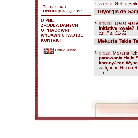
2.
wiersz:
Gebru Seif
Transliteracja
Giyorgis de Sagl
Deklaracja dostępności
O PBL
3.
artykuł:
Derat Mari
ŹRÓDŁA DANYCH
initiative royale?
.
O PRACOWNI
cz. II s. 51-62
WYDAWNICTWO IBL
KONTAKT
Mekuria Tekle Ts
English version
4.
proza:
Mekuria Tekl
panowania Hajle S
koronyJego Wysok
wstępem: Hanna Rub
...)