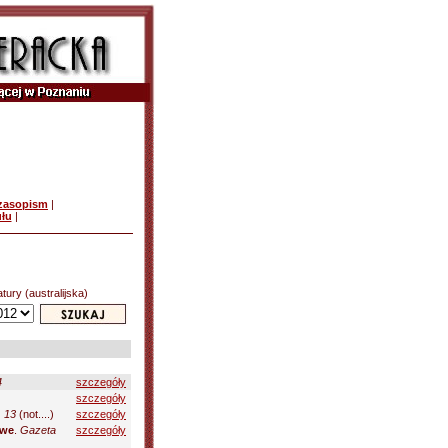
czasopism
|
ułu
|
atury (australijska)
4
szczegóły
szczegóły
. 13
(not....)
szczegóły
owe
.
Gazeta
szczegóły