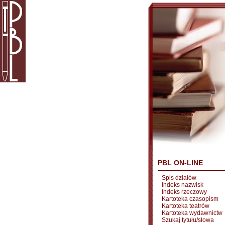
PBL ON-LINE
Spis działów
Indeks nazwisk
Indeks rzeczowy
Kartoteka czasopism
Kartoteka teatrów
Kartoteka wydawnictw
Szukaj tytułu/słowa