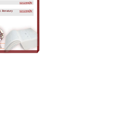
szczegóły
. literatury
szczegóły