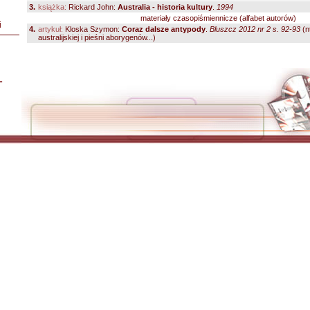
3.
książka:
Rickard John:
Australia - historia kultury
.
1994
materiały czasopiśmiennicze (alfabet autorów)
i
4.
artykuł:
Kloska Szymon:
Coraz dalsze antypody
.
Bluszcz 2012 nr 2 s. 92-93
(nt
australijskiej i pieśni aborygenów...)
L