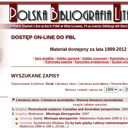
DOSTĘP ON-LINE DO PBL
Materiał dostępny za lata 1989-2012
|
Spis działów
|
Indeks nazwisk
|
Indeks rzeczowy
|
Kartoteka 
|
Kartoteka teatrów
|
Kartoteka wydawnictw
|
Szukaj tyt
WYSZUKANE ZAPISY
Zastosowane kryterium:
Dział:
Literatury obce / Literatura australijska / Historia liter
Możesz zmienić zakres lat:
do
Literatury obce
/
Literatura australijska
/
Historia literatury (australijska)
książki (alfabet autorów)
1.
książka:
Postcolonial subjects: Canadian and Australian perspectives
.
200
2.
książka:
Mudrooroo :
Mitologia Aborygenów
.
1997
recenzja:
(kami):
Mitologia aborygenów
.
Wiadomości Kulturalne 1998 nr 3 s
recenzja:
Szymborska Wisława:
Co by było gdyby. Lektury nadobowiązk
Wyborcza 1998 nr 196 s. 23
(fel....)