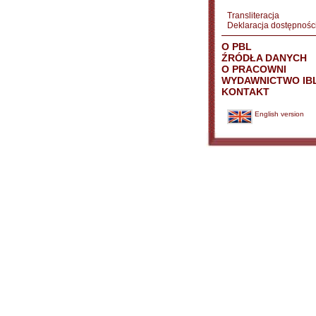
Transliteracja
Deklaracja dostępnośc
O PBL
ŹRÓDŁA DANYCH
O PRACOWNI
WYDAWNICTWO IB
KONTAKT
English version